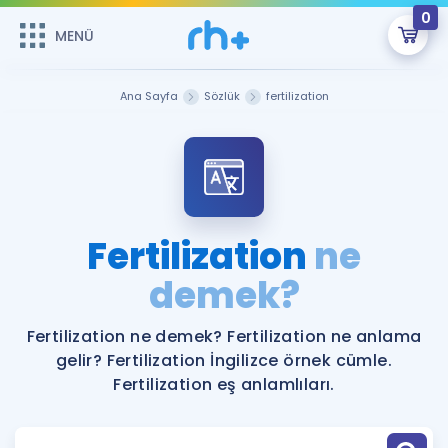
0
MENÜ
MENÜ
Üye Girişi
Ana Sayfa
Sözlük
fertilization
Online Dersler
Sepetin Şu An Boş.
Çalışma Paketleri
Remzi Hoca ile seni sınava hazırlayacak onlarca eğitim seni
bekliyor!
Kitaplar ve Kaynaklar
GİRİŞ YAP
Fertilization
ne
Katılımcı Görüşleri
demek?
Şifremi Hatırlamıyorum
ÜYE DEĞİLİM
Faydalı Araçlar
Fertilization ne demek? Fertilization ne anlama
gelir? Fertilization İngilizce örnek cümle.
Ücretsiz Kaynaklar
Blog
İngilizce Gramer
Fertilization eş anlamlıları.
Hakkımızda
Kariyer
Sözlük
Soru & Cevap
İletişim