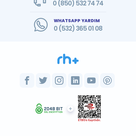
0 (850) 532 74 74
WHATSAPP YARDIM
0 (532) 365 01 08