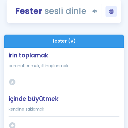
Puan Hesaplama
Fester
sesli dinle
Rehberlik Aracı
ÖSYM Sınav Takvimi
fester (v)
Kampanyalar
irin toplamak
Blog
cerahatlenmek, iltihaplanmak
İngilizce Gramer
içinde büyütmek
kendine saklamak