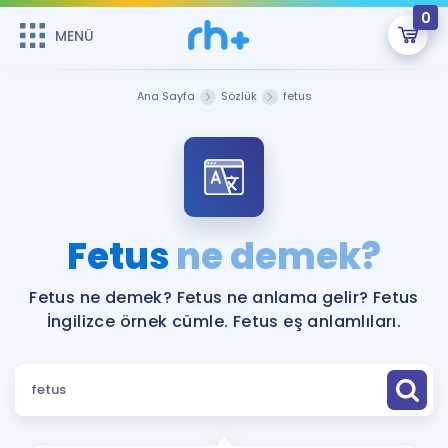
0
MENÜ
MENÜ
Üye Girişi
Ana Sayfa
Sözlük
fetus
Online Dersler
Sepetin Şu An Boş.
Çalışma Paketleri
Remzi Hoca ile seni sınava hazırlayacak onlarca eğitim seni
bekliyor!
Kitaplar ve Kaynaklar
GİRİŞ YAP
Fetus
ne demek?
Katılımcı Görüşleri
Şifremi Hatırlamıyorum
Fetus ne demek? Fetus ne anlama gelir? Fetus
İngilizce örnek cümle. Fetus eş anlamlıları.
ÜYE DEĞİLİM
Faydalı Araçlar
Ücretsiz Kaynaklar
Blog
İngilizce Gramer
Hakkımızda
Kariyer
Sözlük
Soru & Cevap
İletişim