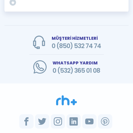
MÜŞTERİ HİZMETLERİ
0 (850) 532 74 74
WHATSAPP YARDIM
0 (532) 365 01 08