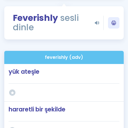
Puan Hesaplama
Feverishly
sesli
Rehberlik Aracı
dinle
ÖSYM Sınav Takvimi
Kampanyalar
Blog
feverishly (adv)
İngilizce Gramer
yük ateşle
hararetli bir şekilde