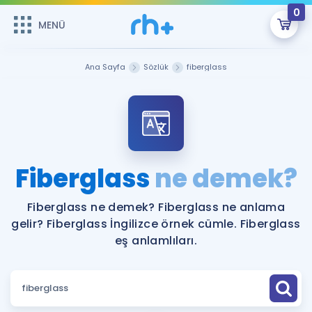
0
MENÜ
MENÜ
Üye Girişi
Ana Sayfa
Sözlük
fiberglass
Online Dersler
Sepetin Şu An Boş.
Çalışma Paketleri
Remzi Hoca ile seni sınava hazırlayacak onlarca eğitim seni
bekliyor!
Kitaplar ve Kaynaklar
GİRİŞ YAP
Fiberglass
ne demek?
Katılımcı Görüşleri
Şifremi Hatırlamıyorum
Fiberglass ne demek? Fiberglass ne anlama
gelir? Fiberglass İngilizce örnek cümle. Fiberglass
ÜYE DEĞİLİM
Faydalı Araçlar
eş anlamlıları.
Ücretsiz Kaynaklar
Blog
İngilizce Gramer
Hakkımızda
Kariyer
Sözlük
Soru & Cevap
İletişim