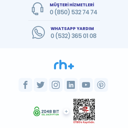
MÜŞTERİ HİZMETLERİ
0 (850) 532 74 74
WHATSAPP YARDIM
0 (532) 365 01 08