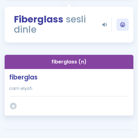
Puan Hesaplama
Fiberglass
sesli
Rehberlik Aracı
dinle
ÖSYM Sınav Takvimi
Kampanyalar
Blog
fiberglass (n)
İngilizce Gramer
fiberglas
cam elyafı