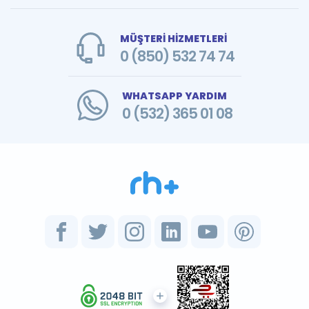
MÜŞTERİ HİZMETLERİ
0 (850) 532 74 74
WHATSAPP YARDIM
0 (532) 365 01 08