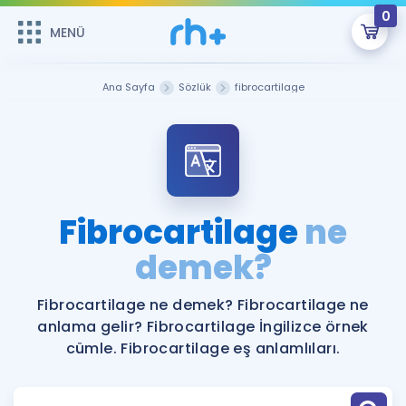
0
MENÜ
MENÜ
Üye Girişi
Ana Sayfa
Sözlük
fibrocartilage
Online Dersler
Sepetin Şu An Boş.
Çalışma Paketleri
Remzi Hoca ile seni sınava hazırlayacak onlarca eğitim seni
bekliyor!
Kitaplar ve Kaynaklar
GİRİŞ YAP
Fibrocartilage
ne
Katılımcı Görüşleri
demek?
Şifremi Hatırlamıyorum
ÜYE DEĞİLİM
Faydalı Araçlar
Fibrocartilage ne demek? Fibrocartilage ne
anlama gelir? Fibrocartilage İngilizce örnek
Ücretsiz Kaynaklar
Blog
İngilizce Gramer
cümle. Fibrocartilage eş anlamlıları.
Hakkımızda
Kariyer
Sözlük
Soru & Cevap
İletişim