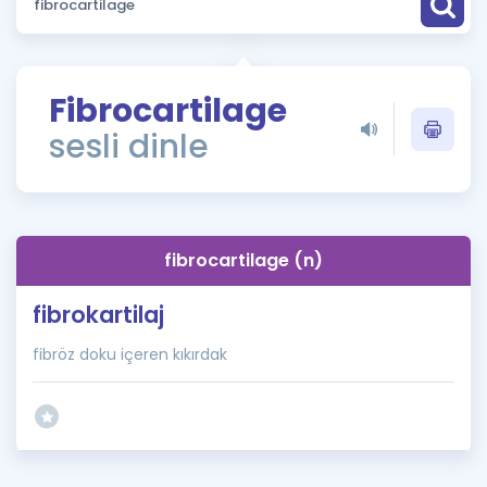
Puan Hesaplama
Rehberlik Aracı
Fibrocartilage
ÖSYM Sınav Takvimi
sesli dinle
Kampanyalar
Blog
fibrocartilage (n)
İngilizce Gramer
fibrokartilaj
fibröz doku içeren kıkırdak