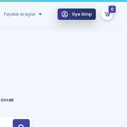
0
Faydalı Araçlar
Üye Girişi
klar
n Ücretsiz Kaynaklar
 için Özel Sözlük
Sepetin Şu An Boş.
ma
uan Hesaplama Aracı
i Hoca ile seni sınava hazırlayacak onlarca eğitim seni bekliyor!
Şifremi Hatırlamıyorum
GİRİŞ YAP
 örnek
azırlananlar için Öneriler
kvimi
ÜYE DEĞİLİM
arı Tek Takvimde