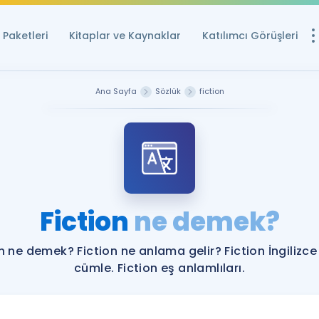
Paketleri
Kitaplar ve Kaynaklar
Katılımcı Görüşleri
Ücretsiz Kayna
Ana Sayfa
Sözlük
fiction
YDS ve YÖKDİL içi
Sözlük
İngilizce Sınavları
Puan Hesapla
Fiction
ne demek?
YDS ve YÖKDİL P
Remz
Rehberlik Aracı
on ne demek? Fiction ne anlama gelir? Fiction İngilizce
YDS ve YÖKDİL'e H
cümle. Fiction eş anlamlıları.
ÖSYM Sınav Ta
Tüm ÖSYM Sınavl