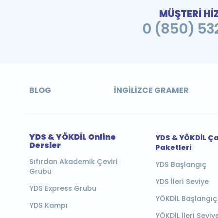
MÜŞTERİ Hİ
0 (850) 532
BLOG
İNGILIZCE GRAMER
YDS & YÖKDİL Online
YDS & YÖKDİL Ç
Dersler
Paketleri
Sıfırdan Akademik Çeviri
YDS Başlangıç
Grubu
YDS İleri Seviye
YDS Express Grubu
YÖKDİL Başlangıç
YDS Kampı
YÖKDİL İleri Seviy