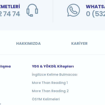
ZMETLERİ
WHATSA
 74 74
0 (53
HAKKIMIZDA
KARIYER
alışma
YDS & YÖKDİL Kitapları
İngilizce Kelime Bulmacası
More Than Reading 1
More Than Reading 2
ÖSYM Kelimeleri
e