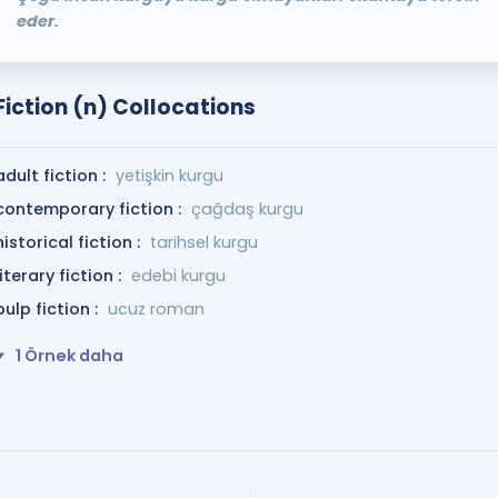
eder.
Fiction (n) Collocations
adult fiction :
yetişkin kurgu
contemporary fiction :
çağdaş kurgu
historical fiction :
tarihsel kurgu
literary fiction :
edebi kurgu
pulp fiction :
ucuz roman
1 Örnek daha