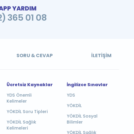
PP YARDIM
2) 365 01 08
SORU & CEVAP
İLETIŞIM
Ücretsiz Kaynaklar
İngilizce Sınavlar
YDS Önemli
YDS
Kelimeler
YÖKDİL
YÖKDİL Soru Tipleri
YÖKDİL Sosyal
YÖKDİL Sağlık
Bilimler
Kelimeleri
YÖKDİL Sağlık