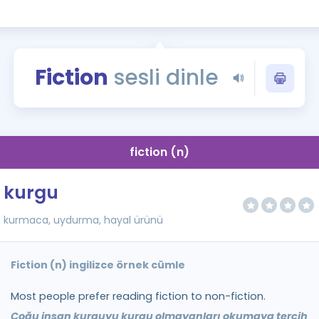
Kampanyalar
Eğitim ve Kitaplar
Blog
Fiction
sesli dinle
YDS - YÖKDİL Tüm S
İngilizce Gram
İngilizce Gramer
fiction (n)
kurgu
kurmaca, uydurma, hayal ürünü
Fiction (n) ingilizce örnek cümle
Most people prefer reading fiction to non-fiction.
Çoğu insan kurguyu kurgu olmayanları okumaya tercih