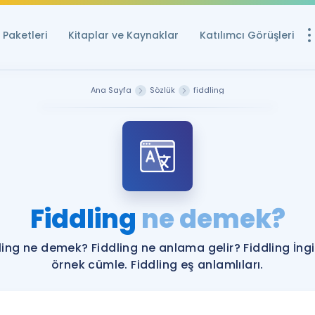
Paketleri
Kitaplar ve Kaynaklar
Katılımcı Görüşleri
Ücretsiz Kayna
Ana Sayfa
Sözlük
fiddling
YDS ve YÖKDİL içi
Sözlük
İngilizce Sınavları
Puan Hesapla
Fiddling
ne demek?
YDS ve YÖKDİL P
Remz
Rehberlik Aracı
ling ne demek? Fiddling ne anlama gelir? Fiddling İngi
YDS ve YÖKDİL'e H
örnek cümle. Fiddling eş anlamlıları.
ÖSYM Sınav Ta
Tüm ÖSYM Sınavl