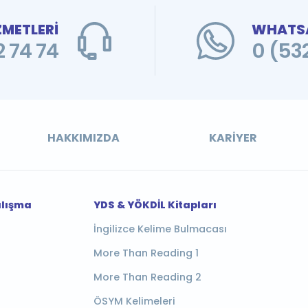
ZMETLERİ
WHATSA
 74 74
0 (53
HAKKIMIZDA
KARIYER
alışma
YDS & YÖKDİL Kitapları
İngilizce Kelime Bulmacası
More Than Reading 1
More Than Reading 2
ÖSYM Kelimeleri