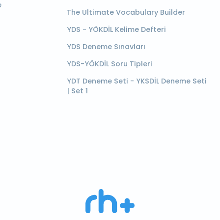
e
The Ultimate Vocabulary Builder
YDS - YÖKDİL Kelime Defteri
YDS Deneme Sınavları
YDS-YÖKDİL Soru Tipleri
YDT Deneme Seti - YKSDİL Deneme Seti
| Set 1