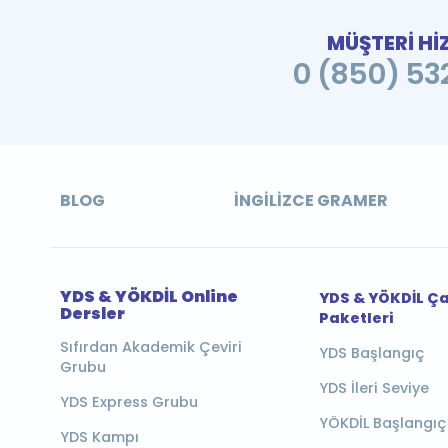
MÜŞTERİ Hİ
0 (850) 532
BLOG
İNGILIZCE GRAMER
YDS & YÖKDİL Online
YDS & YÖKDİL Ç
Dersler
Paketleri
Sıfırdan Akademik Çeviri
YDS Başlangıç
Grubu
YDS İleri Seviye
YDS Express Grubu
YÖKDİL Başlangıç
YDS Kampı