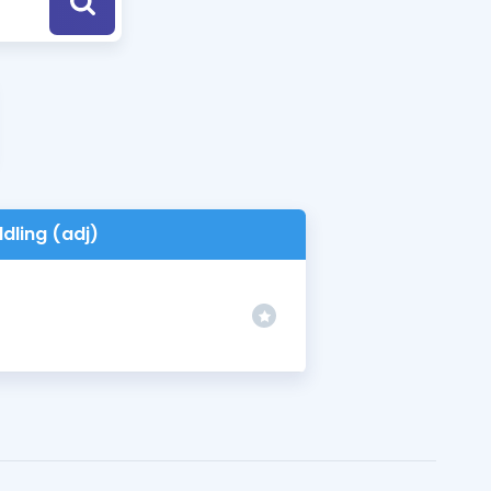
a Özel Fırsatlar
ınavlarla İlgili Haberler
er
 ve Konu Anlatımı
ddling (adj)