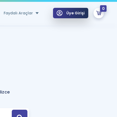
0
Faydalı Araçlar
Üye Girişi
klar
n Ücretsiz Kaynaklar
 için Özel Sözlük
Sepetin Şu An Boş.
ma
uan Hesaplama Aracı
i Hoca ile seni sınava hazırlayacak onlarca eğitim seni bekliyor!
Şifremi Hatırlamıyorum
GİRİŞ YAP
lizce
azırlananlar için Öneriler
kvimi
ÜYE DEĞİLİM
arı Tek Takvimde