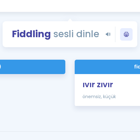
Kampanyalar
Eğitim ve Kitaplar
Blog
Fiddling
sesli dinle
YDS - YÖKDİL Tüm S
İngilizce Gram
İngilizce Gramer
)
fi
ıvır zıvır
önemsiz, küçük