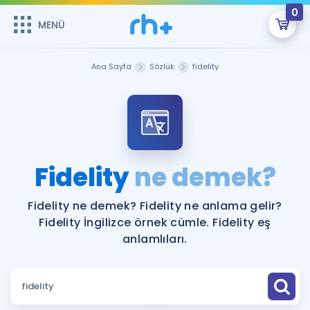
0
MENÜ
MENÜ
Üye Girişi
Ana Sayfa
Sözlük
fidelity
Online Dersler
Sepetin Şu An Boş.
Çalışma Paketleri
Remzi Hoca ile seni sınava hazırlayacak onlarca eğitim seni
bekliyor!
Kitaplar ve Kaynaklar
GİRİŞ YAP
Fidelity
ne demek?
Katılımcı Görüşleri
Şifremi Hatırlamıyorum
Fidelity ne demek? Fidelity ne anlama gelir?
Fidelity İngilizce örnek cümle. Fidelity eş
ÜYE DEĞİLİM
Faydalı Araçlar
anlamlıları.
Ücretsiz Kaynaklar
Blog
İngilizce Gramer
Hakkımızda
Kariyer
Sözlük
Soru & Cevap
İletişim