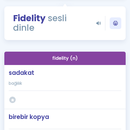
Puan Hesaplama
Fidelity
sesli
Rehberlik Aracı
dinle
ÖSYM Sınav Takvimi
Kampanyalar
Blog
fidelity (n)
İngilizce Gramer
sadakat
bağlılık
birebir kopya