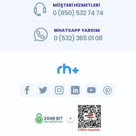
MÜŞTERİ HİZMETLERİ
0 (850) 532 74 74
WHATSAPP YARDIM
0 (532) 365 01 08