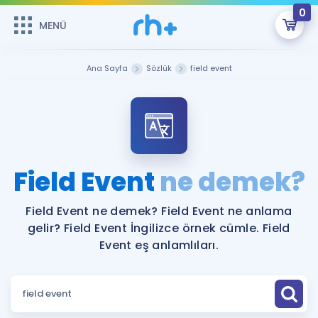
0
MENÜ
MENÜ
Üye Girişi
Ana Sayfa
Sözlük
field event
Online Dersler
Sepetin Şu An Boş.
Çalışma Paketleri
Remzi Hoca ile seni sınava hazırlayacak onlarca eğitim seni
bekliyor!
Kitaplar ve Kaynaklar
GİRİŞ YAP
Field Event
ne demek?
Katılımcı Görüşleri
Şifremi Hatırlamıyorum
Field Event ne demek? Field Event ne anlama
gelir? Field Event İngilizce örnek cümle. Field
ÜYE DEĞİLİM
Faydalı Araçlar
Event eş anlamlıları.
Ücretsiz Kaynaklar
Blog
İngilizce Gramer
Hakkımızda
Kariyer
Sözlük
Soru & Cevap
İletişim