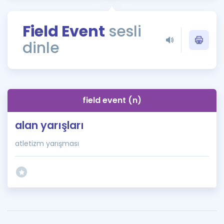
Puan Hesaplama
Field Event
sesli
Rehberlik Aracı
dinle
ÖSYM Sınav Takvimi
Kampanyalar
Blog
field event (n)
İngilizce Gramer
alan yarışları
atletizm yarışması