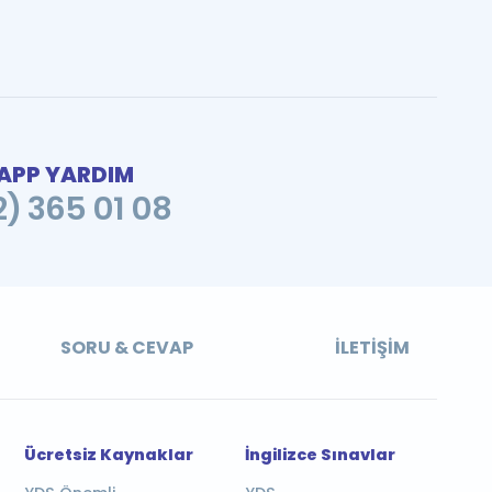
PP YARDIM
2) 365 01 08
SORU & CEVAP
İLETIŞIM
Ücretsiz Kaynaklar
İngilizce Sınavlar