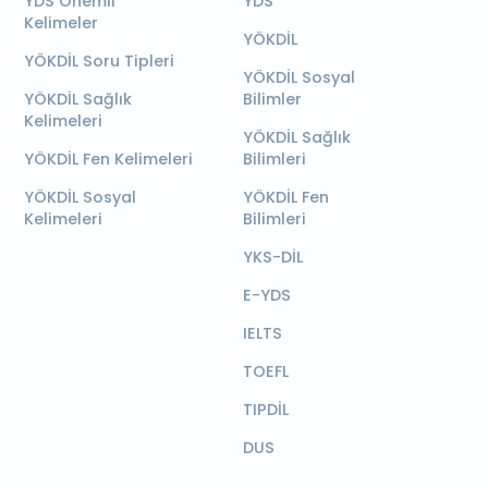
YDS Önemli
YDS
Kelimeler
YÖKDİL
YÖKDİL Soru Tipleri
YÖKDİL Sosyal
YÖKDİL Sağlık
Bilimler
Kelimeleri
YÖKDİL Sağlık
YÖKDİL Fen Kelimeleri
Bilimleri
YÖKDİL Sosyal
YÖKDİL Fen
Kelimeleri
Bilimleri
YKS-DİL
E-YDS
IELTS
TOEFL
TIPDİL
DUS