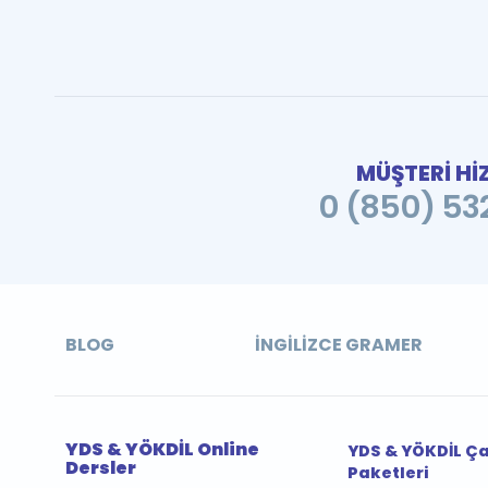
MÜŞTERİ Hİ
0 (850) 532
BLOG
İNGILIZCE GRAMER
YDS & YÖKDİL Online
YDS & YÖKDİL Ç
Dersler
Paketleri