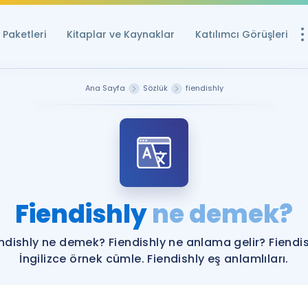
Paketleri
Kitaplar ve Kaynaklar
Katılımcı Görüşleri
Ücretsiz Kayna
Ana Sayfa
Sözlük
fiendishly
YDS ve YÖKDİL içi
Sözlük
İngilizce Sınavları
Puan Hesapla
Fiendishly
ne demek?
YDS ve YÖKDİL P
Remz
Rehberlik Aracı
ndishly ne demek? Fiendishly ne anlama gelir? Fiendi
YDS ve YÖKDİL'e H
İngilizce örnek cümle. Fiendishly eş anlamlıları.
ÖSYM Sınav Ta
Tüm ÖSYM Sınavl