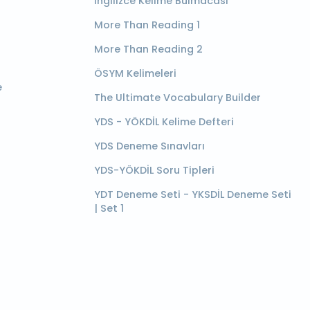
İngilizce Kelime Bulmacası
More Than Reading 1
More Than Reading 2
ÖSYM Kelimeleri
e
The Ultimate Vocabulary Builder
YDS - YÖKDİL Kelime Defteri
YDS Deneme Sınavları
YDS-YÖKDİL Soru Tipleri
YDT Deneme Seti - YKSDİL Deneme Seti
| Set 1