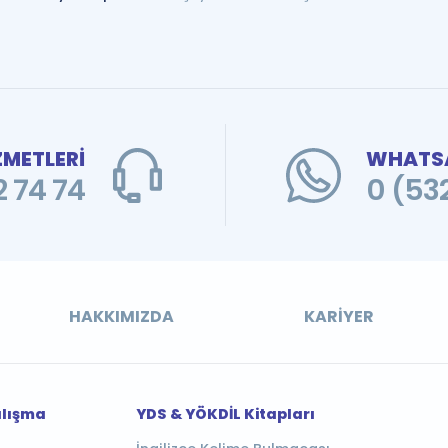
ZMETLERİ
WHATSA
 74 74
0 (53
HAKKIMIZDA
KARIYER
alışma
YDS & YÖKDİL Kitapları