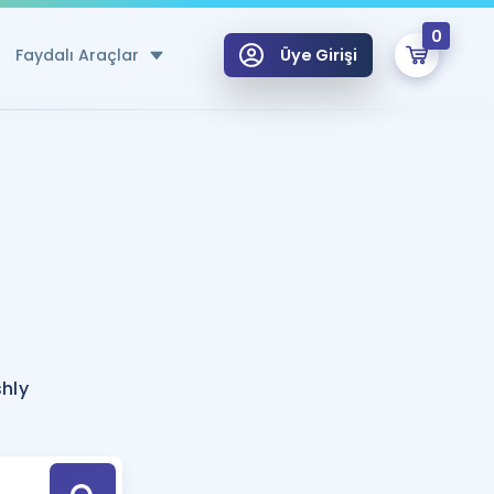
0
Faydalı Araçlar
Üye Girişi
klar
n Ücretsiz Kaynaklar
 için Özel Sözlük
Sepetin Şu An Boş.
ma
uan Hesaplama Aracı
i Hoca ile seni sınava hazırlayacak onlarca eğitim seni bekliyor!
Şifremi Hatırlamıyorum
GİRİŞ YAP
shly
azırlananlar için Öneriler
kvimi
ÜYE DEĞİLİM
arı Tek Takvimde