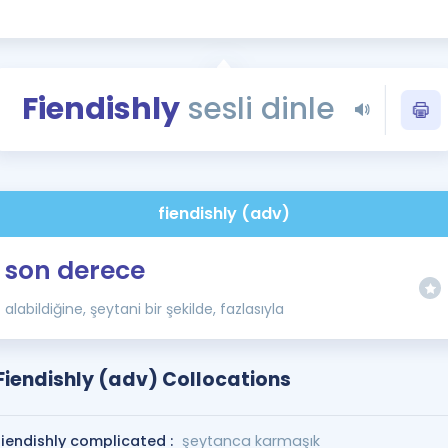
Kampanyalar
Eğitim ve Kitaplar
Blog
Fiendishly
sesli dinle
YDS - YÖKDİL Tüm S
İngilizce Gram
İngilizce Gramer
fiendishly (adv)
son derece
alabildiğine, şeytani bir şekilde, fazlasıyla
Fiendishly (adv) Collocations
fiendishly complicated :
şeytanca karmaşık