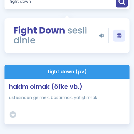
Puan Hesaplama
Rehberlik Aracı
Fight Down
sesli
ÖSYM Sınav Takvimi
dinle
Kampanyalar
Blog
fight down (pv)
İngilizce Gramer
hakim olmak (öfke vb.)
üstesinden gelmek, bastırmak, yatıştırmak