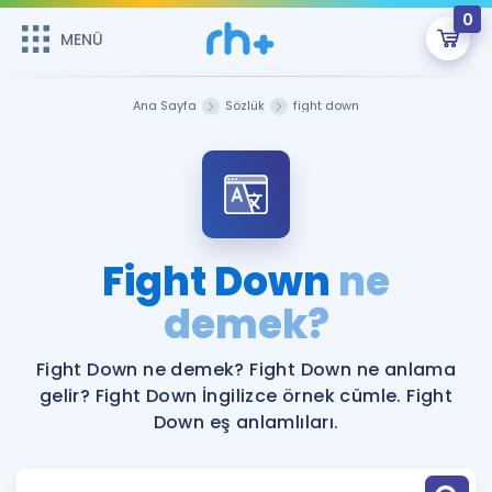
0
MENÜ
MENÜ
Üye Girişi
Ana Sayfa
Sözlük
fight down
Online Dersler
Sepetin Şu An Boş.
Çalışma Paketleri
Remzi Hoca ile seni sınava hazırlayacak onlarca eğitim seni
bekliyor!
Kitaplar ve Kaynaklar
GİRİŞ YAP
Fight Down
ne
Katılımcı Görüşleri
demek?
Şifremi Hatırlamıyorum
ÜYE DEĞİLİM
Faydalı Araçlar
Fight Down ne demek? Fight Down ne anlama
gelir? Fight Down İngilizce örnek cümle. Fight
Ücretsiz Kaynaklar
Blog
İngilizce Gramer
Down eş anlamlıları.
Hakkımızda
Kariyer
Sözlük
Soru & Cevap
İletişim