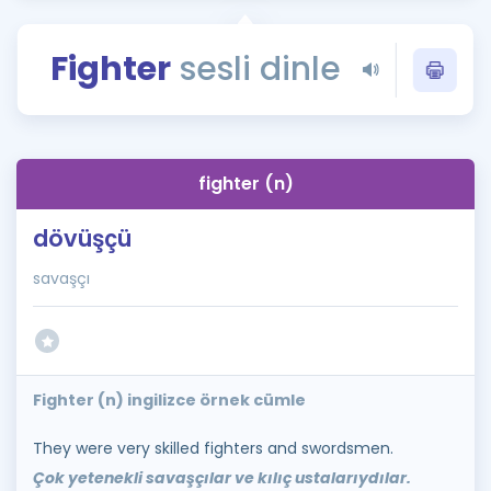
Puan Hesaplama
Fighter
sesli dinle
Rehberlik Aracı
ÖSYM Sınav Takvimi
Kampanyalar
fighter (n)
Blog
dövüşçü
İngilizce Gramer
savaşçı
Fighter (n) ingilizce örnek cümle
They were very skilled fighters and swordsmen.
Çok yetenekli savaşçılar ve kılıç ustalarıydılar.