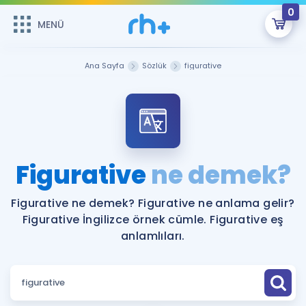
0
MENÜ
MENÜ
Üye Girişi
Ana Sayfa
Sözlük
figurative
Online Dersler
Sepetin Şu An Boş.
Çalışma Paketleri
Remzi Hoca ile seni sınava hazırlayacak onlarca eğitim seni
bekliyor!
Kitaplar ve Kaynaklar
GİRİŞ YAP
Figurative
ne demek?
Katılımcı Görüşleri
Şifremi Hatırlamıyorum
Figurative ne demek? Figurative ne anlama gelir?
Figurative İngilizce örnek cümle. Figurative eş
ÜYE DEĞİLİM
Faydalı Araçlar
anlamlıları.
Ücretsiz Kaynaklar
Blog
İngilizce Gramer
Hakkımızda
Kariyer
Sözlük
Soru & Cevap
İletişim