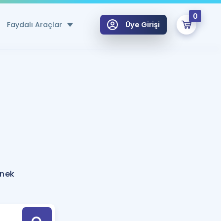
0
Faydalı Araçlar
Üye Girişi
klar
n Ücretsiz Kaynaklar
 için Özel Sözlük
Sepetin Şu An Boş.
ma
uan Hesaplama Aracı
i Hoca ile seni sınava hazırlayacak onlarca eğitim seni bekliyor!
Şifremi Hatırlamıyorum
GİRİŞ YAP
rnek
azırlananlar için Öneriler
kvimi
ÜYE DEĞİLİM
arı Tek Takvimde