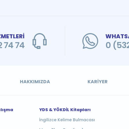
ZMETLERİ
WHATSA
 74 74
0 (53
HAKKIMIZDA
KARIYER
alışma
YDS & YÖKDİL Kitapları
İngilizce Kelime Bulmacası