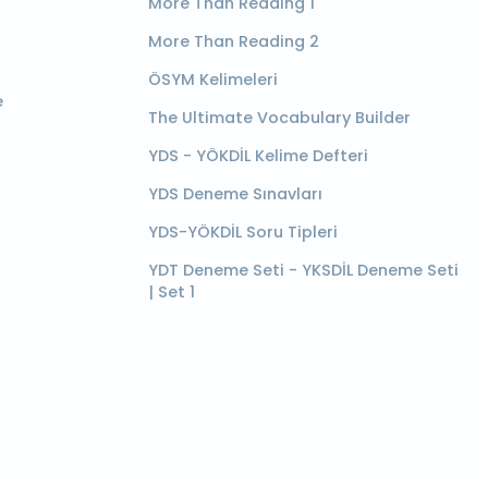
More Than Reading 1
More Than Reading 2
ÖSYM Kelimeleri
e
The Ultimate Vocabulary Builder
YDS - YÖKDİL Kelime Defteri
YDS Deneme Sınavları
YDS-YÖKDİL Soru Tipleri
YDT Deneme Seti - YKSDİL Deneme Seti
| Set 1