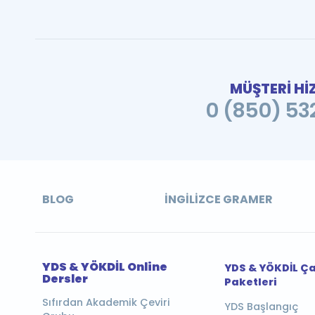
MÜŞTERİ Hİ
0 (850) 532
BLOG
İNGILIZCE GRAMER
YDS & YÖKDİL Online
YDS & YÖKDİL Ç
Dersler
Paketleri
Sıfırdan Akademik Çeviri
YDS Başlangıç