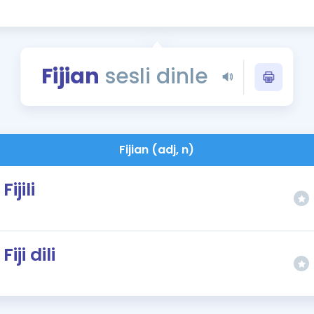
Kampanyalar
Eğitim ve Kitaplar
Blog
Fijian
sesli dinle
YDS - YÖKDİL Tüm S
İngilizce Gram
İngilizce Gramer
Fijian (adj, n)
Fijili
Fiji dili