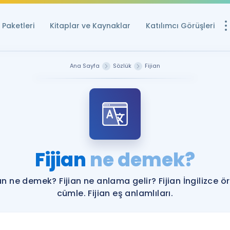
Paketleri
Kitaplar ve Kaynaklar
Katılımcı Görüşleri
Ücretsiz Kayna
Ana Sayfa
Sözlük
Fijian
YDS ve YÖKDİL içi
Sözlük
İngilizce Sınavları
Puan Hesapla
Fijian
ne demek?
YDS ve YÖKDİL P
Remz
Rehberlik Aracı
ian ne demek? Fijian ne anlama gelir? Fijian İngilizce ö
YDS ve YÖKDİL'e H
cümle. Fijian eş anlamlıları.
ÖSYM Sınav Ta
Tüm ÖSYM Sınavl