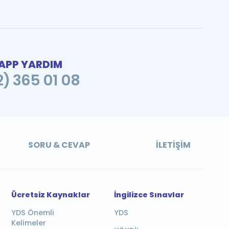
PP YARDIM
2) 365 01 08
SORU & CEVAP
İLETIŞIM
Ücretsiz Kaynaklar
İngilizce Sınavlar
YDS Önemli
YDS
Kelimeler