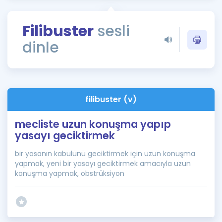
Puan Hesaplama
Filibuster
sesli
Rehberlik Aracı
dinle
ÖSYM Sınav Takvimi
Kampanyalar
Blog
filibuster (v)
İngilizce Gramer
mecliste uzun konuşma yapıp
yasayı geciktirmek
bir yasanın kabulünü geciktirmek için uzun konuşma
yapmak, yeni bir yasayı geciktirmek amacıyla uzun
konuşma yapmak, obstrüksiyon