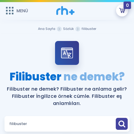
0
MENÜ
MENÜ
Üye Girişi
Ana Sayfa
Sözlük
filibuster
Online Dersler
Sepetin Şu An Boş.
Çalışma Paketleri
Remzi Hoca ile seni sınava hazırlayacak onlarca eğitim seni
bekliyor!
Kitaplar ve Kaynaklar
GİRİŞ YAP
Filibuster
ne demek?
Katılımcı Görüşleri
Şifremi Hatırlamıyorum
Filibuster ne demek? Filibuster ne anlama gelir?
Filibuster İngilizce örnek cümle. Filibuster eş
ÜYE DEĞİLİM
Faydalı Araçlar
anlamlıları.
Ücretsiz Kaynaklar
Blog
İngilizce Gramer
Hakkımızda
Kariyer
Sözlük
Soru & Cevap
İletişim