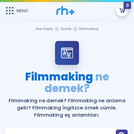
0
MENÜ
MENÜ
Üye Girişi
Ana Sayfa
Sözlük
filmmaking
Online Dersler
Sepetin Şu An Boş.
Çalışma Paketleri
Remzi Hoca ile seni sınava hazırlayacak onlarca eğitim seni
bekliyor!
Kitaplar ve Kaynaklar
GİRİŞ YAP
Filmmaking
ne
Katılımcı Görüşleri
demek?
Şifremi Hatırlamıyorum
ÜYE DEĞİLİM
Faydalı Araçlar
Filmmaking ne demek? Filmmaking ne anlama
gelir? Filmmaking İngilizce örnek cümle.
Ücretsiz Kaynaklar
Blog
İngilizce Gramer
Filmmaking eş anlamlıları.
Hakkımızda
Kariyer
Sözlük
Soru & Cevap
İletişim