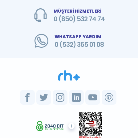
MÜŞTERİ HİZMETLERİ
0 (850) 532 74 74
WHATSAPP YARDIM
0 (532) 365 01 08