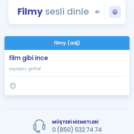
Puan Hesaplama
Filmy
sesli dinle
Rehberlik Aracı
ÖSYM Sınav Takvimi
filmy (adj)
Kampanyalar
film gibi ince
Blog
saydam, şeffaf
İngilizce Gramer
MÜŞTERİ HİZMETLERİ
0 (850) 532 74 74