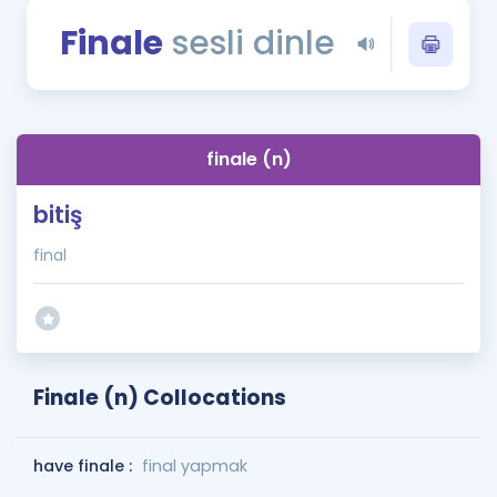
Puan Hesaplama
Finale
sesli dinle
Rehberlik Aracı
ÖSYM Sınav Takvimi
finale (n)
Kampanyalar
bitiş
Blog
final
İngilizce Gramer
Finale (n) Collocations
have finale :
final yapmak