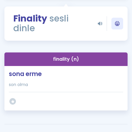
Puan Hesaplama
Finality
sesli
Rehberlik Aracı
dinle
ÖSYM Sınav Takvimi
Kampanyalar
Blog
finality (n)
İngilizce Gramer
sona erme
son olma