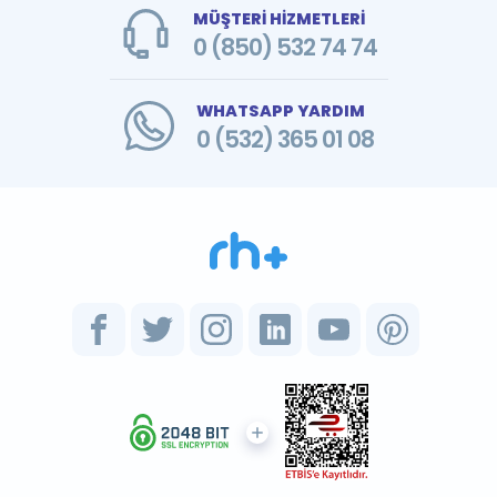
MÜŞTERİ HİZMETLERİ
0 (850) 532 74 74
WHATSAPP YARDIM
0 (532) 365 01 08