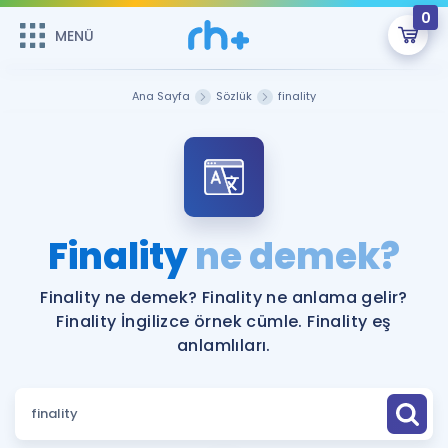
0
MENÜ
MENÜ
Üye Girişi
Ana Sayfa
Sözlük
finality
Online Dersler
Sepetin Şu An Boş.
Çalışma Paketleri
Remzi Hoca ile seni sınava hazırlayacak onlarca eğitim seni
bekliyor!
Kitaplar ve Kaynaklar
GİRİŞ YAP
Finality
ne demek?
Katılımcı Görüşleri
Şifremi Hatırlamıyorum
Finality ne demek? Finality ne anlama gelir?
Finality İngilizce örnek cümle. Finality eş
ÜYE DEĞİLİM
Faydalı Araçlar
anlamlıları.
Ücretsiz Kaynaklar
Blog
İngilizce Gramer
Hakkımızda
Kariyer
Sözlük
Soru & Cevap
İletişim