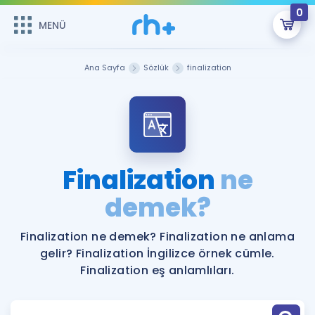
0
MENÜ
MENÜ
Üye Girişi
Ana Sayfa
Sözlük
finalization
Online Dersler
Sepetin Şu An Boş.
Çalışma Paketleri
Remzi Hoca ile seni sınava hazırlayacak onlarca eğitim seni
bekliyor!
Kitaplar ve Kaynaklar
GİRİŞ YAP
Finalization
ne
Katılımcı Görüşleri
demek?
Şifremi Hatırlamıyorum
ÜYE DEĞİLİM
Faydalı Araçlar
Finalization ne demek? Finalization ne anlama
gelir? Finalization İngilizce örnek cümle.
Ücretsiz Kaynaklar
Blog
İngilizce Gramer
Finalization eş anlamlıları.
Hakkımızda
Kariyer
Sözlük
Soru & Cevap
İletişim