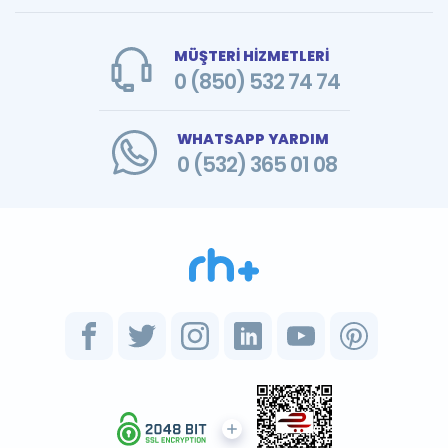
MÜŞTERİ HİZMETLERİ
0 (850) 532 74 74
WHATSAPP YARDIM
0 (532) 365 01 08