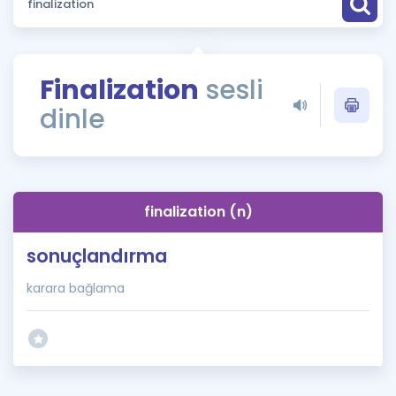
Puan Hesaplama
Rehberlik Aracı
Finalization
sesli
ÖSYM Sınav Takvimi
dinle
Kampanyalar
Blog
finalization (n)
İngilizce Gramer
sonuçlandırma
karara bağlama