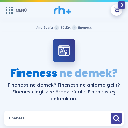
0
MENÜ
MENÜ
Üye Girişi
Ana Sayfa
Sözlük
fineness
Online Dersler
Sepetin Şu An Boş.
Çalışma Paketleri
Remzi Hoca ile seni sınava hazırlayacak onlarca eğitim seni
bekliyor!
Kitaplar ve Kaynaklar
GİRİŞ YAP
Fineness
ne demek?
Katılımcı Görüşleri
Şifremi Hatırlamıyorum
Fineness ne demek? Fineness ne anlama gelir?
Fineness İngilizce örnek cümle. Fineness eş
ÜYE DEĞİLİM
Faydalı Araçlar
anlamlıları.
Ücretsiz Kaynaklar
Blog
İngilizce Gramer
Hakkımızda
Kariyer
Sözlük
Soru & Cevap
İletişim