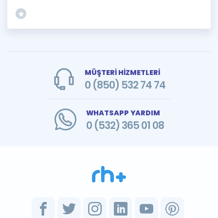
MÜŞTERİ HİZMETLERİ
0 (850) 532 74 74
WHATSAPP YARDIM
0 (532) 365 01 08