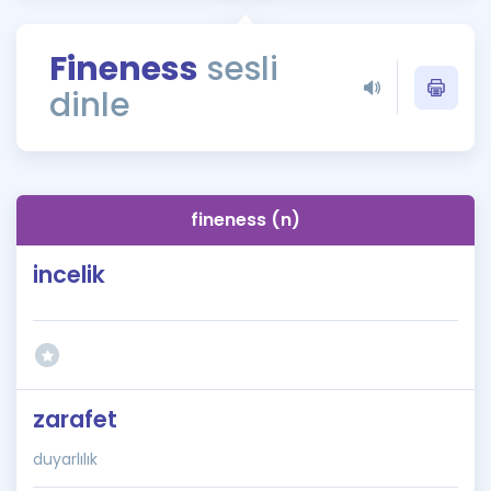
Puan Hesaplama
Fineness
sesli
Rehberlik Aracı
dinle
ÖSYM Sınav Takvimi
Kampanyalar
Blog
fineness (n)
İngilizce Gramer
incelik
zarafet
duyarlılık