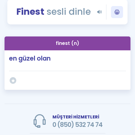
Puan Hesaplama
Finest
sesli dinle
Rehberlik Aracı
ÖSYM Sınav Takvimi
finest (n)
Kampanyalar
en güzel olan
Blog
İngilizce Gramer
MÜŞTERİ HİZMETLERİ
0 (850) 532 74 74