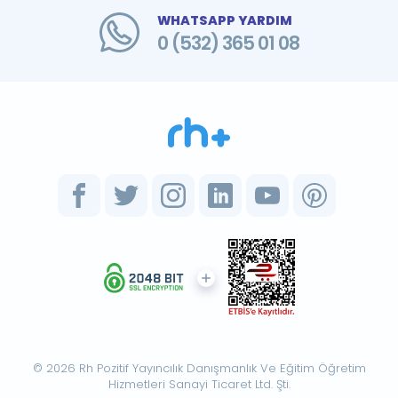
WHATSAPP YARDIM
0 (532) 365 01 08
© 2026 Rh Pozitif Yayıncılık Danışmanlık Ve Eğitim Öğretim
Hizmetleri Sanayi Ticaret Ltd. Şti.