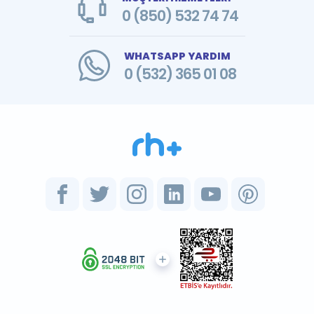
0 (850) 532 74 74
WHATSAPP YARDIM
0 (532) 365 01 08