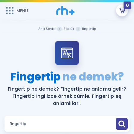
0
MENÜ
MENÜ
Üye Girişi
Ana Sayfa
Sözlük
fingertip
Online Dersler
Sepetin Şu An Boş.
Çalışma Paketleri
Remzi Hoca ile seni sınava hazırlayacak onlarca eğitim seni
bekliyor!
Kitaplar ve Kaynaklar
GİRİŞ YAP
Fingertip
ne demek?
Katılımcı Görüşleri
Şifremi Hatırlamıyorum
Fingertip ne demek? Fingertip ne anlama gelir?
Fingertip İngilizce örnek cümle. Fingertip eş
ÜYE DEĞİLİM
Faydalı Araçlar
anlamlıları.
Ücretsiz Kaynaklar
Blog
İngilizce Gramer
Hakkımızda
Kariyer
Sözlük
Soru & Cevap
İletişim