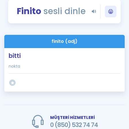
Puan Hesaplama
Finito
sesli dinle
Rehberlik Aracı
ÖSYM Sınav Takvimi
finito (adj)
Kampanyalar
bitti
Blog
nokta
İngilizce Gramer
MÜŞTERİ HİZMETLERİ
0 (850) 532 74 74