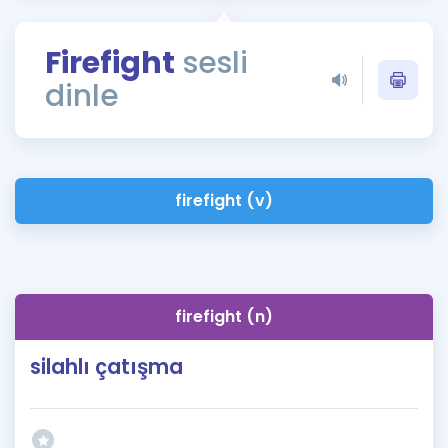
Puan Hesaplama
Firefight
sesli
Rehberlik Aracı
dinle
ÖSYM Sınav Takvimi
Kampanyalar
Blog
firefight (v)
İngilizce Gramer
firefight (n)
silahlı çatışma