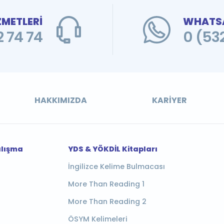
ZMETLERİ
WHATSA
 74 74
0 (53
HAKKIMIZDA
KARIYER
alışma
YDS & YÖKDİL Kitapları
İngilizce Kelime Bulmacası
More Than Reading 1
More Than Reading 2
ÖSYM Kelimeleri