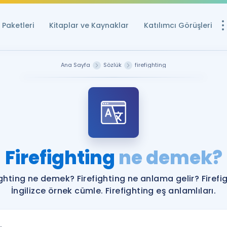
Paketleri
Kitaplar ve Kaynaklar
Katılımcı Görüşleri
Ücretsiz Kayna
Ana Sayfa
Sözlük
firefighting
YDS ve YÖKDİL içi
Sözlük
İngilizce Sınavları
Puan Hesapla
Firefighting
ne demek?
YDS ve YÖKDİL P
Remz
Rehberlik Aracı
ighting ne demek? Firefighting ne anlama gelir? Firefi
YDS ve YÖKDİL'e H
İngilizce örnek cümle. Firefighting eş anlamlıları.
ÖSYM Sınav Ta
Tüm ÖSYM Sınavl