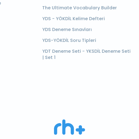
e
The Ultimate Vocabulary Builder
YDS - YÖKDİL Kelime Defteri
YDS Deneme Sınavları
YDS-YÖKDİL Soru Tipleri
YDT Deneme Seti - YKSDİL Deneme Seti
| Set 1