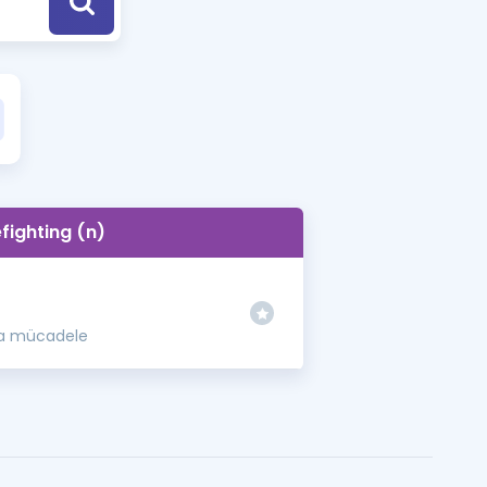
a Özel Fırsatlar
ınavlarla İlgili Haberler
er
 ve Konu Anlatımı
efighting (n)
la mücadele