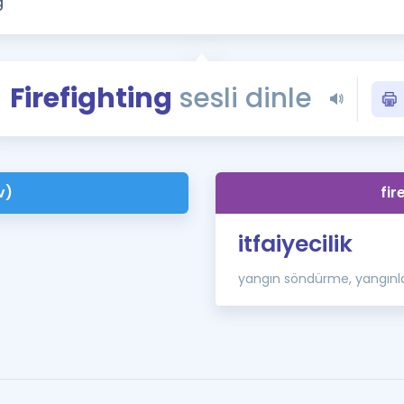
Kampanyalar
Eğitim ve Kitaplar
Blog
Firefighting
sesli dinle
YDS - YÖKDİL Tüm S
İngilizce Gram
İngilizce Gramer
v)
fir
itfaiyecilik
yangın söndürme, yangın