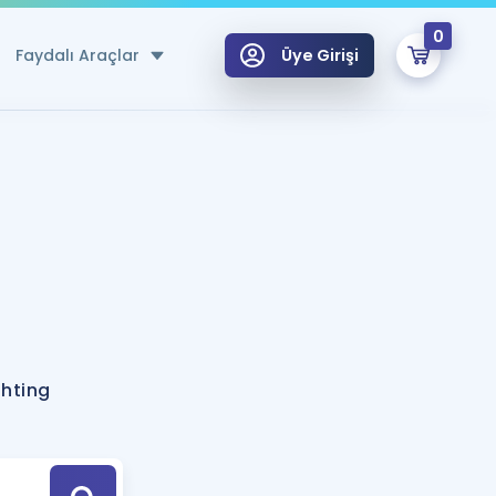
0
Faydalı Araçlar
Üye Girişi
klar
n Ücretsiz Kaynaklar
 için Özel Sözlük
Sepetin Şu An Boş.
ma
uan Hesaplama Aracı
i Hoca ile seni sınava hazırlayacak onlarca eğitim seni bekliyor!
Şifremi Hatırlamıyorum
GİRİŞ YAP
ghting
azırlananlar için Öneriler
kvimi
ÜYE DEĞİLİM
arı Tek Takvimde