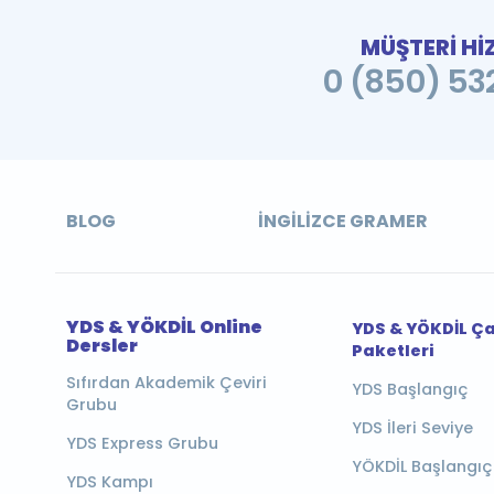
MÜŞTERİ Hİ
0 (850) 532
BLOG
İNGILIZCE GRAMER
YDS & YÖKDİL Online
YDS & YÖKDİL Ç
Dersler
Paketleri
Sıfırdan Akademik Çeviri
YDS Başlangıç
Grubu
YDS İleri Seviye
YDS Express Grubu
YÖKDİL Başlangıç
YDS Kampı