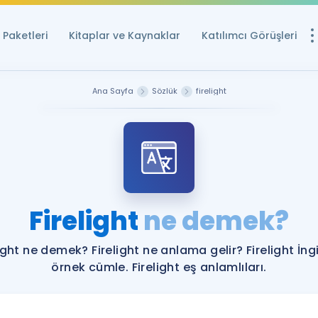
Paketleri
Kitaplar ve Kaynaklar
Katılımcı Görüşleri
Ücretsiz Kayna
Ana Sayfa
Sözlük
firelight
YDS ve YÖKDİL içi
Sözlük
İngilizce Sınavları
Puan Hesapla
Firelight
ne demek?
YDS ve YÖKDİL P
Remz
Rehberlik Aracı
light ne demek? Firelight ne anlama gelir? Firelight İngi
YDS ve YÖKDİL'e H
örnek cümle. Firelight eş anlamlıları.
ÖSYM Sınav Ta
Tüm ÖSYM Sınavl