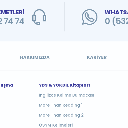
ZMETLERİ
WHATSA
 74 74
0 (53
HAKKIMIZDA
KARIYER
alışma
YDS & YÖKDİL Kitapları
İngilizce Kelime Bulmacası
More Than Reading 1
More Than Reading 2
ÖSYM Kelimeleri