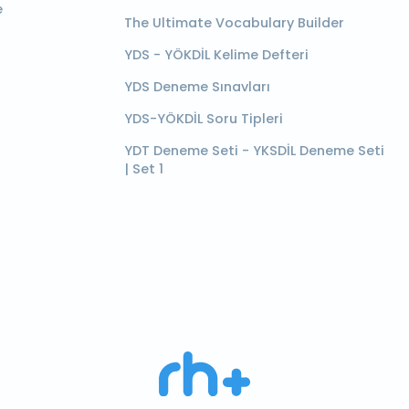
e
The Ultimate Vocabulary Builder
YDS - YÖKDİL Kelime Defteri
YDS Deneme Sınavları
YDS-YÖKDİL Soru Tipleri
YDT Deneme Seti - YKSDİL Deneme Seti
| Set 1