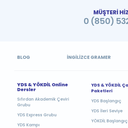
MÜŞTERİ Hİ
0 (850) 532
BLOG
İNGILIZCE GRAMER
YDS & YÖKDİL Online
YDS & YÖKDİL Ç
Dersler
Paketleri
Sıfırdan Akademik Çeviri
YDS Başlangıç
Grubu
YDS İleri Seviye
YDS Express Grubu
YÖKDİL Başlangıç
YDS Kampı