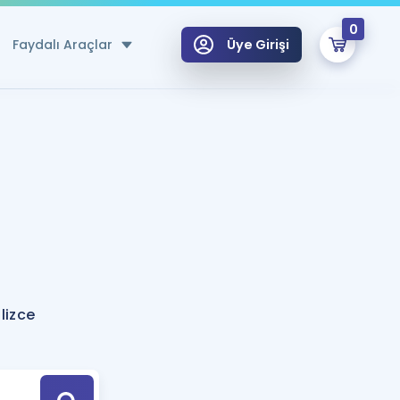
0
Faydalı Araçlar
Üye Girişi
klar
n Ücretsiz Kaynaklar
 için Özel Sözlük
Sepetin Şu An Boş.
ma
uan Hesaplama Aracı
i Hoca ile seni sınava hazırlayacak onlarca eğitim seni bekliyor!
Şifremi Hatırlamıyorum
GİRİŞ YAP
lizce
azırlananlar için Öneriler
kvimi
ÜYE DEĞİLİM
arı Tek Takvimde