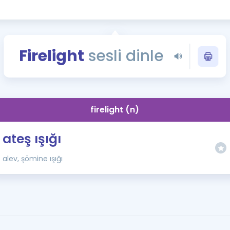
Kampanyalar
Eğitim ve Kitaplar
Blog
Firelight
sesli dinle
YDS - YÖKDİL Tüm S
İngilizce Gram
İngilizce Gramer
firelight (n)
ateş ışığı
alev, şömine ışığı