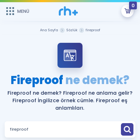
0
MENÜ
MENÜ
Üye Girişi
Ana Sayfa
Sözlük
fireproof
Online Dersler
Sepetin Şu An Boş.
Çalışma Paketleri
Remzi Hoca ile seni sınava hazırlayacak onlarca eğitim seni
bekliyor!
Kitaplar ve Kaynaklar
GİRİŞ YAP
Fireproof
ne demek?
Katılımcı Görüşleri
Şifremi Hatırlamıyorum
Fireproof ne demek? Fireproof ne anlama gelir?
Fireproof İngilizce örnek cümle. Fireproof eş
ÜYE DEĞİLİM
Faydalı Araçlar
anlamlıları.
Ücretsiz Kaynaklar
Blog
İngilizce Gramer
Hakkımızda
Kariyer
Sözlük
Soru & Cevap
İletişim