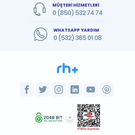
MÜŞTERİ HİZMETLERİ
0 (850) 532 74 74
WHATSAPP YARDIM
0 (532) 365 01 08