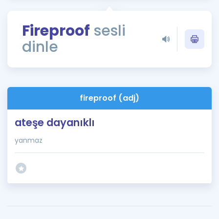
Puan Hesaplama
Fireproof
sesli
Rehberlik Aracı
dinle
ÖSYM Sınav Takvimi
Kampanyalar
Blog
fireproof (adj)
İngilizce Gramer
ateşe dayanıklı
yanmaz