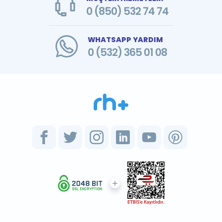
0 (850) 532 74 74
WHATSAPP YARDIM
0 (532) 365 01 08