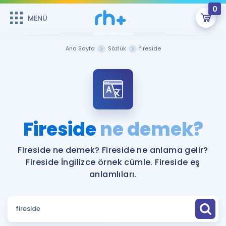
0
MENÜ
MENÜ
Üye Girişi
Ana Sayfa
Sözlük
fireside
Online Dersler
Sepetin Şu An Boş.
Çalışma Paketleri
Remzi Hoca ile seni sınava hazırlayacak onlarca eğitim seni
bekliyor!
Kitaplar ve Kaynaklar
GİRİŞ YAP
Fireside
ne demek?
Katılımcı Görüşleri
Şifremi Hatırlamıyorum
Fireside ne demek? Fireside ne anlama gelir?
Fireside İngilizce örnek cümle. Fireside eş
ÜYE DEĞİLİM
Faydalı Araçlar
anlamlıları.
Ücretsiz Kaynaklar
Blog
İngilizce Gramer
Hakkımızda
Kariyer
Sözlük
Soru & Cevap
İletişim