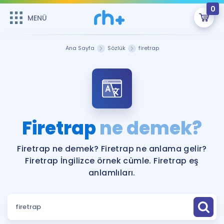
0
MENÜ
MENÜ
Üye Girişi
Ana Sayfa
Sözlük
firetrap
Online Dersler
Sepetin Şu An Boş.
Çalışma Paketleri
Remzi Hoca ile seni sınava hazırlayacak onlarca eğitim seni
bekliyor!
Kitaplar ve Kaynaklar
GİRİŞ YAP
Firetrap
ne demek?
Katılımcı Görüşleri
Şifremi Hatırlamıyorum
Firetrap ne demek? Firetrap ne anlama gelir?
Firetrap İngilizce örnek cümle. Firetrap eş
ÜYE DEĞİLİM
Faydalı Araçlar
anlamlıları.
Ücretsiz Kaynaklar
Blog
İngilizce Gramer
Hakkımızda
Kariyer
Sözlük
Soru & Cevap
İletişim