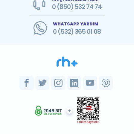
0 (850) 532 74 74
WHATSAPP YARDIM
0 (532) 365 01 08