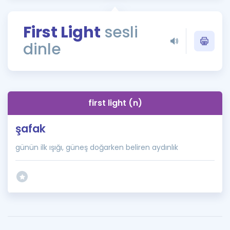
Puan Hesaplama
First Light
sesli
Rehberlik Aracı
dinle
ÖSYM Sınav Takvimi
Kampanyalar
Blog
first light (n)
İngilizce Gramer
şafak
günün ilk ışığı, güneş doğarken beliren aydınlık