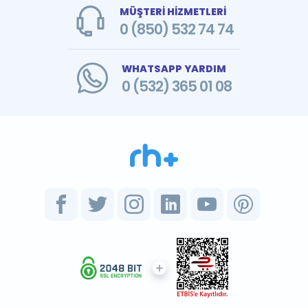
MÜŞTERİ HİZMETLERİ
0 (850) 532 74 74
WHATSAPP YARDIM
0 (532) 365 01 08