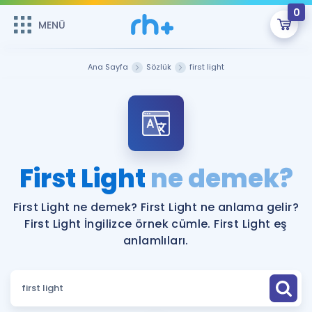
0
MENÜ
MENÜ
Üye Girişi
Ana Sayfa
Sözlük
first light
Online Dersler
Sepetin Şu An Boş.
Çalışma Paketleri
Remzi Hoca ile seni sınava hazırlayacak onlarca eğitim seni
bekliyor!
Kitaplar ve Kaynaklar
GİRİŞ YAP
First Light
ne demek?
Katılımcı Görüşleri
Şifremi Hatırlamıyorum
First Light ne demek? First Light ne anlama gelir?
First Light İngilizce örnek cümle. First Light eş
ÜYE DEĞİLİM
Faydalı Araçlar
anlamlıları.
Ücretsiz Kaynaklar
Blog
İngilizce Gramer
Hakkımızda
Kariyer
Sözlük
Soru & Cevap
İletişim