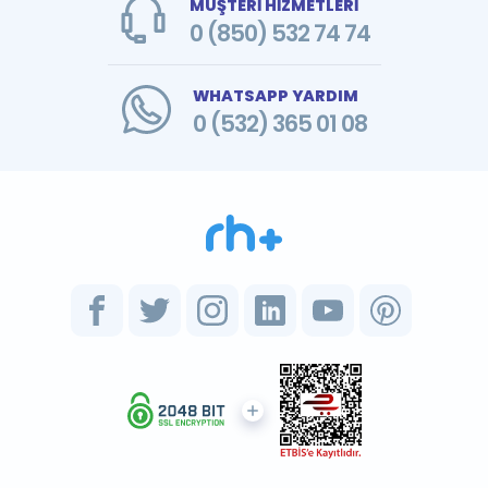
MÜŞTERİ HİZMETLERİ
0 (850) 532 74 74
WHATSAPP YARDIM
0 (532) 365 01 08