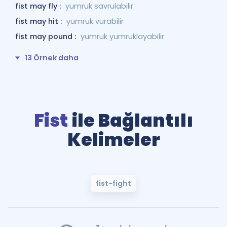
fist may fly :
yumruk savrulabilir
fist may hit :
yumruk vurabilir
fist may pound :
yumruk yumruklayabilir
13 Örnek daha
Fist
ile Bağlantılı
Kelimeler
fist-fight