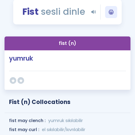
Puan Hesaplama
Fist
sesli dinle
Rehberlik Aracı
ÖSYM Sınav Takvimi
fist (n)
Kampanyalar
yumruk
Blog
İngilizce Gramer
Fist (n) Collocations
fist may clench :
yumruk sıkılabilir
fist may curl :
el sıkılabilir/kıvrılabilir