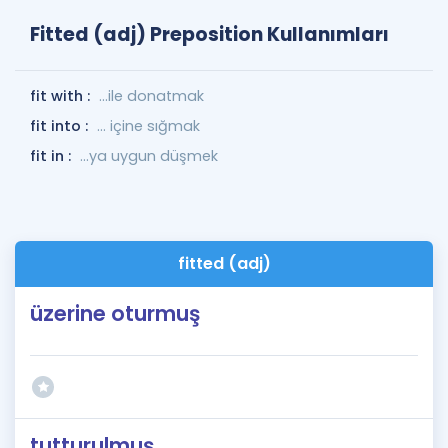
Fitted (adj) Preposition Kullanımları
fit with :
...ile donatmak
fit into :
... içine sığmak
fit in :
...ya uygun düşmek
fitted (adj)
üzerine oturmuş
tutturulmuş