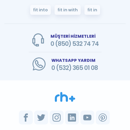
fit into
fit in with
fit in
MÜŞTERİ HİZMETLERİ
0 (850) 532 74 74
WHATSAPP YARDIM
0 (532) 365 01 08