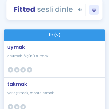
Puan Hesaplama
Fitted
sesli dinle
Rehberlik Aracı
ÖSYM Sınav Takvimi
fit (v)
Kampanyalar
uymak
Blog
oturmak, ölçüsü tutmak
İngilizce Gramer
takmak
yerleştirmek, monte etmek