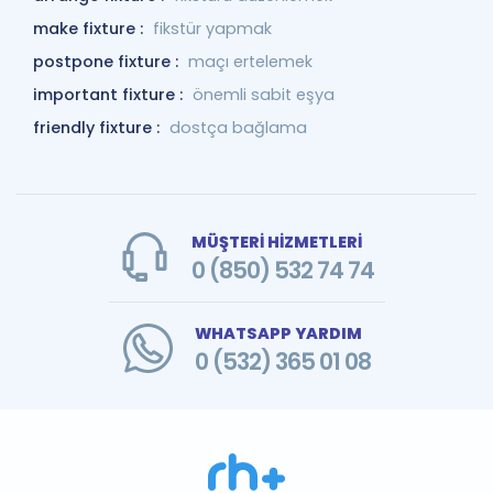
make fixture :
fikstür yapmak
postpone fixture :
maçı ertelemek
important fixture :
önemli sabit eşya
friendly fixture :
dostça bağlama
MÜŞTERİ HİZMETLERİ
0 (850) 532 74 74
WHATSAPP YARDIM
0 (532) 365 01 08