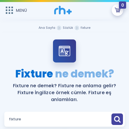
0
MENÜ
MENÜ
Üye Girişi
Ana Sayfa
Sözlük
fixture
Online Dersler
Sepetin Şu An Boş.
Çalışma Paketleri
Remzi Hoca ile seni sınava hazırlayacak onlarca eğitim seni
bekliyor!
Kitaplar ve Kaynaklar
GİRİŞ YAP
Fixture
ne demek?
Katılımcı Görüşleri
Şifremi Hatırlamıyorum
Fixture ne demek? Fixture ne anlama gelir?
Fixture İngilizce örnek cümle. Fixture eş
ÜYE DEĞİLİM
Faydalı Araçlar
anlamlıları.
Ücretsiz Kaynaklar
Blog
İngilizce Gramer
Hakkımızda
Kariyer
Sözlük
Soru & Cevap
İletişim