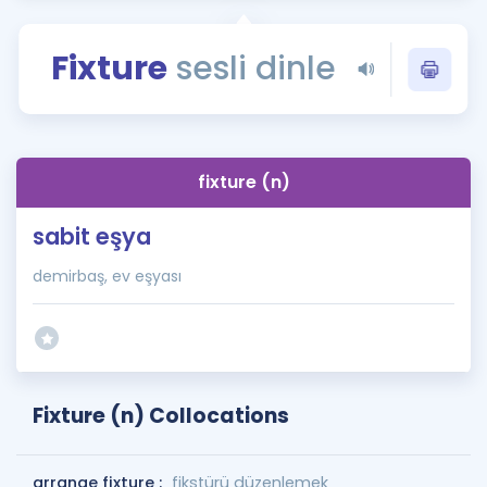
Puan Hesaplama
Fixture
sesli dinle
Rehberlik Aracı
ÖSYM Sınav Takvimi
Kampanyalar
fixture (n)
Blog
sabit eşya
İngilizce Gramer
demirbaş, ev eşyası
Fixture (n) Collocations
arrange fixture :
fikstürü düzenlemek