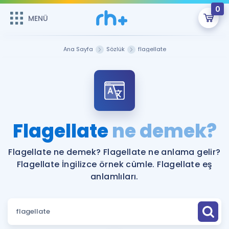
0
MENÜ
MENÜ
Üye Girişi
Ana Sayfa
Sözlük
flagellate
Online Dersler
Sepetin Şu An Boş.
Çalışma Paketleri
Remzi Hoca ile seni sınava hazırlayacak onlarca eğitim seni
bekliyor!
Kitaplar ve Kaynaklar
GİRİŞ YAP
Flagellate
ne demek?
Katılımcı Görüşleri
Şifremi Hatırlamıyorum
Flagellate ne demek? Flagellate ne anlama gelir?
Flagellate İngilizce örnek cümle. Flagellate eş
ÜYE DEĞİLİM
Faydalı Araçlar
anlamlıları.
Ücretsiz Kaynaklar
Blog
İngilizce Gramer
Hakkımızda
Kariyer
Sözlük
Soru & Cevap
İletişim