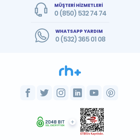
MÜŞTERİ HİZMETLERİ
0 (850) 532 74 74
WHATSAPP YARDIM
0 (532) 365 01 08