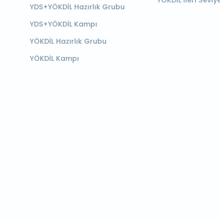
YÖKDİL İleri Seviy
YDS+YÖKDİL Hazırlık Grubu
YDS+YÖKDİL Kampı
YÖKDİL Hazırlık Grubu
YÖKDİL Kampı