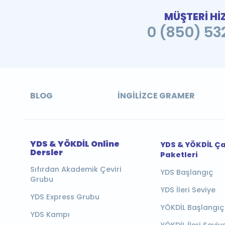
MÜŞTERİ Hİ
0 (850) 532
BLOG
İNGILIZCE GRAMER
YDS & YÖKDİL Online
YDS & YÖKDİL Ç
Dersler
Paketleri
Sıfırdan Akademik Çeviri
YDS Başlangıç
Grubu
YDS İleri Seviye
YDS Express Grubu
YÖKDİL Başlangıç
YDS Kampı