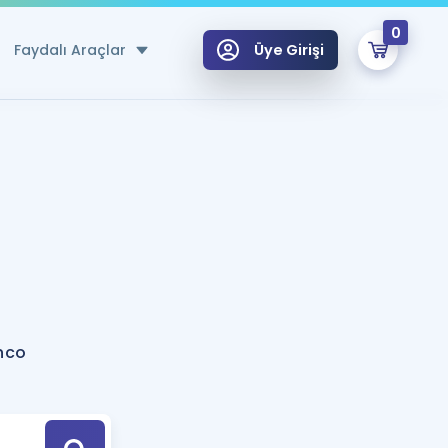
0
Faydalı Araçlar
Üye Girişi
klar
n Ücretsiz Kaynaklar
 için Özel Sözlük
Sepetin Şu An Boş.
ma
uan Hesaplama Aracı
i Hoca ile seni sınava hazırlayacak onlarca eğitim seni bekliyor!
Şifremi Hatırlamıyorum
GİRİŞ YAP
nco
azırlananlar için Öneriler
kvimi
ÜYE DEĞİLİM
arı Tek Takvimde