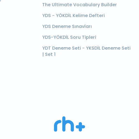
e
The Ultimate Vocabulary Builder
YDS - YÖKDİL Kelime Defteri
YDS Deneme Sınavları
YDS-YÖKDİL Soru Tipleri
YDT Deneme Seti - YKSDİL Deneme Seti
| Set 1