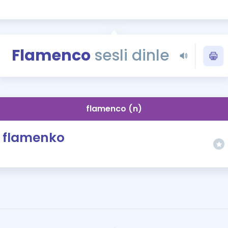
Kampanyalar
Eğitim ve Kitaplar
Blog
Flamenco
sesli dinle
YDS - YÖKDİL Tüm S
İngilizce Gram
İngilizce Gramer
flamenco (n)
flamenko