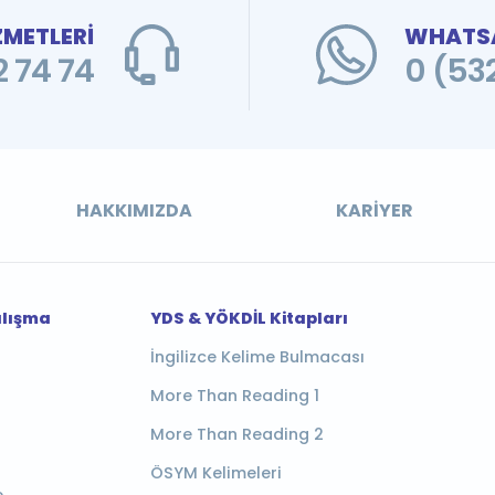
ZMETLERİ
WHATSA
 74 74
0 (53
HAKKIMIZDA
KARIYER
alışma
YDS & YÖKDİL Kitapları
İngilizce Kelime Bulmacası
More Than Reading 1
More Than Reading 2
ÖSYM Kelimeleri