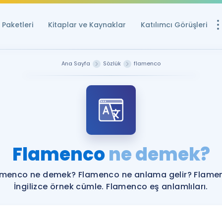
Paketleri
Kitaplar ve Kaynaklar
Katılımcı Görüşleri
Ücretsiz Kayna
Ana Sayfa
Sözlük
flamenco
YDS ve YÖKDİL içi
Sözlük
İngilizce Sınavları
Puan Hesapla
Flamenco
ne demek?
YDS ve YÖKDİL P
Remz
Rehberlik Aracı
amenco ne demek? Flamenco ne anlama gelir? Flame
YDS ve YÖKDİL'e H
İngilizce örnek cümle. Flamenco eş anlamlıları.
ÖSYM Sınav Ta
Tüm ÖSYM Sınavl