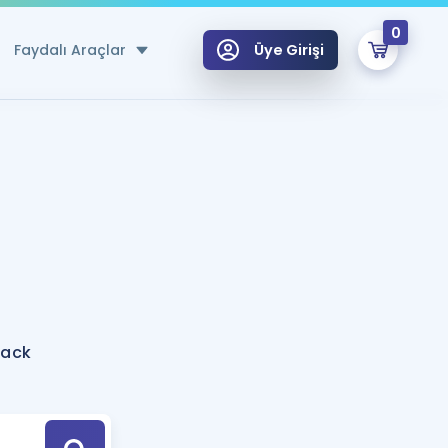
0
Faydalı Araçlar
Üye Girişi
klar
n Ücretsiz Kaynaklar
 için Özel Sözlük
Sepetin Şu An Boş.
ma
uan Hesaplama Aracı
i Hoca ile seni sınava hazırlayacak onlarca eğitim seni bekliyor!
Şifremi Hatırlamıyorum
GİRİŞ YAP
back
azırlananlar için Öneriler
kvimi
ÜYE DEĞİLİM
arı Tek Takvimde