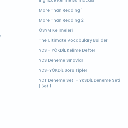
İngilizce Kelime Bulmacası
More Than Reading 1
More Than Reading 2
ÖSYM Kelimeleri
e
The Ultimate Vocabulary Builder
YDS - YÖKDİL Kelime Defteri
YDS Deneme Sınavları
YDS-YÖKDİL Soru Tipleri
YDT Deneme Seti - YKSDİL Deneme Seti
| Set 1