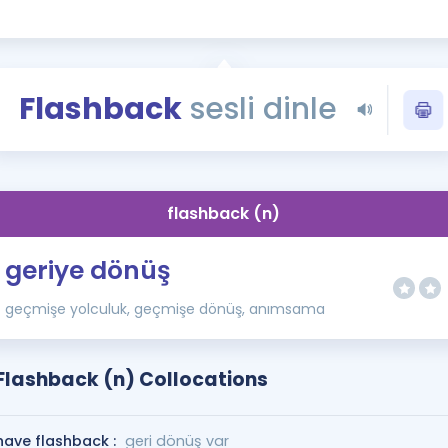
Kampanyalar
Eğitim ve Kitaplar
Blog
Flashback
sesli dinle
YDS - YÖKDİL Tüm S
İngilizce Gram
İngilizce Gramer
flashback (n)
geriye dönüş
geçmişe yolculuk, geçmişe dönüş, anımsama
Flashback (n) Collocations
have flashback :
geri dönüş var