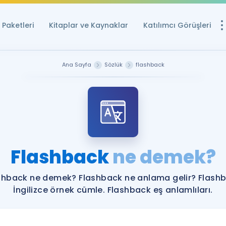
Paketleri
Kitaplar ve Kaynaklar
Katılımcı Görüşleri
Ücretsiz Kayna
Ana Sayfa
Sözlük
flashback
YDS ve YÖKDİL içi
Sözlük
İngilizce Sınavları
Puan Hesapla
Flashback
ne demek?
YDS ve YÖKDİL P
Remz
Rehberlik Aracı
shback ne demek? Flashback ne anlama gelir? Flash
YDS ve YÖKDİL'e H
İngilizce örnek cümle. Flashback eş anlamlıları.
ÖSYM Sınav Ta
Tüm ÖSYM Sınavl