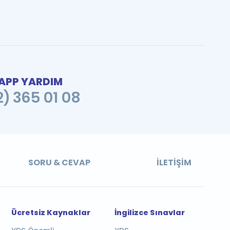
PP YARDIM
2) 365 01 08
SORU & CEVAP
İLETIŞIM
Ücretsiz Kaynaklar
İngilizce Sınavlar