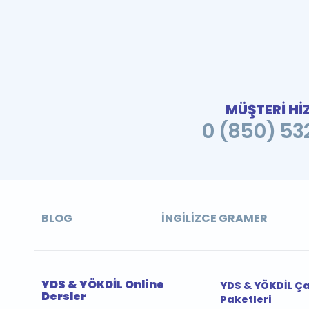
MÜŞTERİ Hİ
0 (850) 532
BLOG
İNGILIZCE GRAMER
YDS & YÖKDİL Online
YDS & YÖKDİL Ç
Dersler
Paketleri