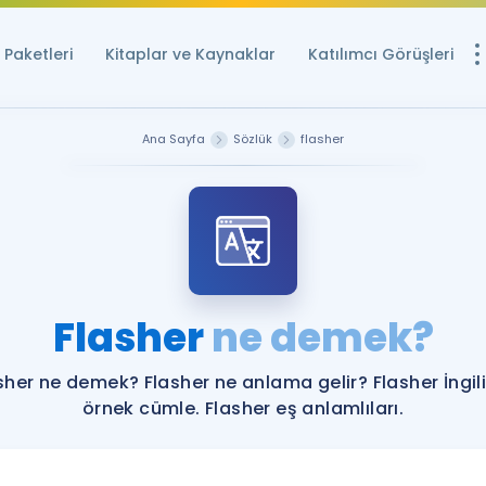
Paketleri
Kitaplar ve Kaynaklar
Katılımcı Görüşleri
Ücretsiz Kayna
Ana Sayfa
Sözlük
flasher
YDS ve YÖKDİL içi
Sözlük
İngilizce Sınavları
Puan Hesapla
Flasher
ne demek?
YDS ve YÖKDİL P
Remz
Rehberlik Aracı
sher ne demek? Flasher ne anlama gelir? Flasher İngil
YDS ve YÖKDİL'e H
örnek cümle. Flasher eş anlamlıları.
ÖSYM Sınav Ta
Tüm ÖSYM Sınavl