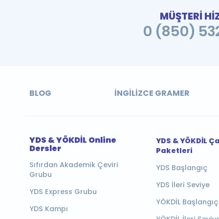
MÜŞTERİ Hİ
0 (850) 532
BLOG
İNGILIZCE GRAMER
YDS & YÖKDİL Online
YDS & YÖKDİL Ç
Dersler
Paketleri
Sıfırdan Akademik Çeviri
YDS Başlangıç
Grubu
YDS İleri Seviye
YDS Express Grubu
YÖKDİL Başlangıç
YDS Kampı