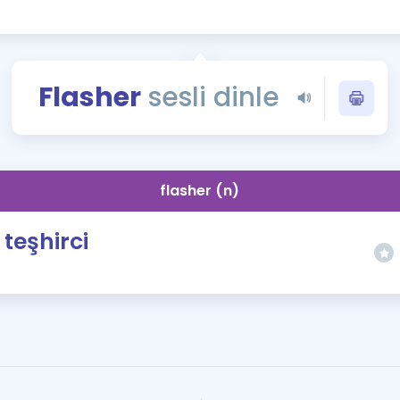
Kampanyalar
Eğitim ve Kitaplar
Blog
Flasher
sesli dinle
YDS - YÖKDİL Tüm S
İngilizce Gram
İngilizce Gramer
flasher (n)
teşhirci