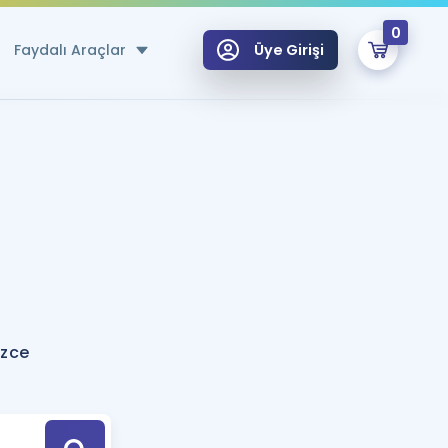
0
Faydalı Araçlar
Üye Girişi
klar
n Ücretsiz Kaynaklar
 için Özel Sözlük
Sepetin Şu An Boş.
ma
uan Hesaplama Aracı
i Hoca ile seni sınava hazırlayacak onlarca eğitim seni bekliyor!
Şifremi Hatırlamıyorum
GİRİŞ YAP
izce
azırlananlar için Öneriler
kvimi
ÜYE DEĞİLİM
arı Tek Takvimde