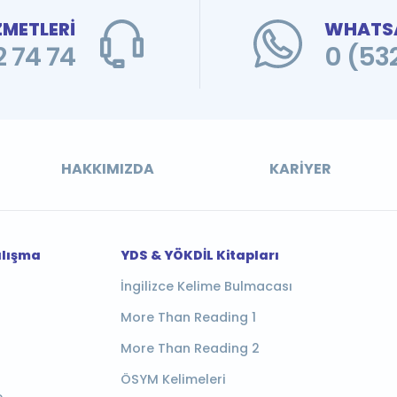
ZMETLERİ
WHATSA
 74 74
0 (53
HAKKIMIZDA
KARIYER
alışma
YDS & YÖKDİL Kitapları
İngilizce Kelime Bulmacası
More Than Reading 1
More Than Reading 2
ÖSYM Kelimeleri