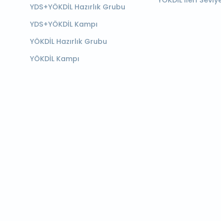
YÖKDİL İleri Seviy
YDS+YÖKDİL Hazırlık Grubu
YDS+YÖKDİL Kampı
YÖKDİL Hazırlık Grubu
YÖKDİL Kampı