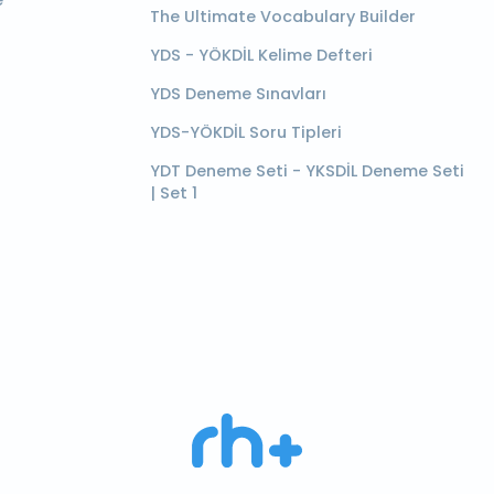
e
The Ultimate Vocabulary Builder
YDS - YÖKDİL Kelime Defteri
YDS Deneme Sınavları
YDS-YÖKDİL Soru Tipleri
YDT Deneme Seti - YKSDİL Deneme Seti
| Set 1