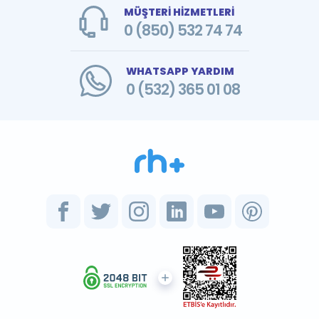
MÜŞTERİ HİZMETLERİ
0 (850) 532 74 74
WHATSAPP YARDIM
0 (532) 365 01 08