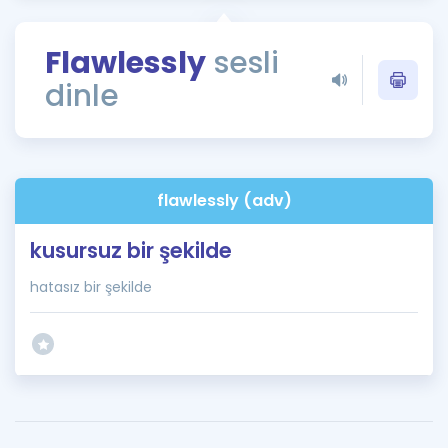
Puan Hesaplama
Flawlessly
sesli
Rehberlik Aracı
dinle
ÖSYM Sınav Takvimi
Kampanyalar
Blog
flawlessly (adv)
İngilizce Gramer
kusursuz bir şekilde
hatasız bir şekilde