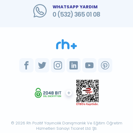
WHATSAPP YARDIM
0 (532) 365 01 08
© 2026 Rh Pozitif Yayıncılık Danışmanlık Ve Eğitim Öğretim
Hizmetleri Sanayi Ticaret Ltd. Şti.