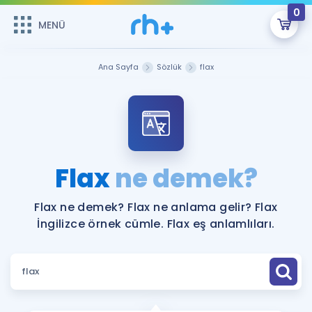
0
MENÜ
MENÜ
Üye Girişi
Ana Sayfa
Sözlük
flax
Online Dersler
Sepetin Şu An Boş.
Çalışma Paketleri
Remzi Hoca ile seni sınava hazırlayacak onlarca eğitim seni
bekliyor!
Kitaplar ve Kaynaklar
GİRİŞ YAP
Flax
ne demek?
Katılımcı Görüşleri
Şifremi Hatırlamıyorum
Flax ne demek? Flax ne anlama gelir? Flax
İngilizce örnek cümle. Flax eş anlamlıları.
ÜYE DEĞİLİM
Faydalı Araçlar
Ücretsiz Kaynaklar
Blog
İngilizce Gramer
Hakkımızda
Kariyer
Sözlük
Soru & Cevap
İletişim