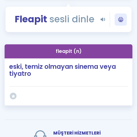
Puan Hesaplama
Fleapit
sesli dinle
Rehberlik Aracı
ÖSYM Sınav Takvimi
Kampanyalar
fleapit (n)
Blog
eski, temiz olmayan sinema veya
tiyatro
İngilizce Gramer
MÜŞTERİ HİZMETLERİ