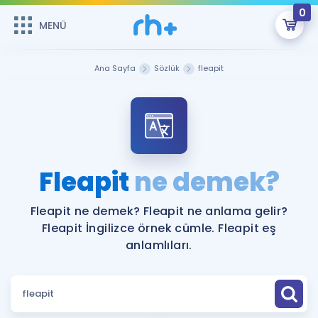
0
MENÜ
MENÜ
Üye Girişi
Ana Sayfa
Sözlük
fleapit
Online Dersler
Sepetin Şu An Boş.
Çalışma Paketleri
Remzi Hoca ile seni sınava hazırlayacak onlarca eğitim seni
bekliyor!
Kitaplar ve Kaynaklar
GİRİŞ YAP
Fleapit
ne demek?
Katılımcı Görüşleri
Şifremi Hatırlamıyorum
Fleapit ne demek? Fleapit ne anlama gelir?
Fleapit İngilizce örnek cümle. Fleapit eş
ÜYE DEĞİLİM
Faydalı Araçlar
anlamlıları.
Ücretsiz Kaynaklar
Blog
İngilizce Gramer
Hakkımızda
Kariyer
Sözlük
Soru & Cevap
İletişim