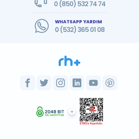
0 (850) 532 74 74
WHATSAPP YARDIM
0 (532) 365 01 08