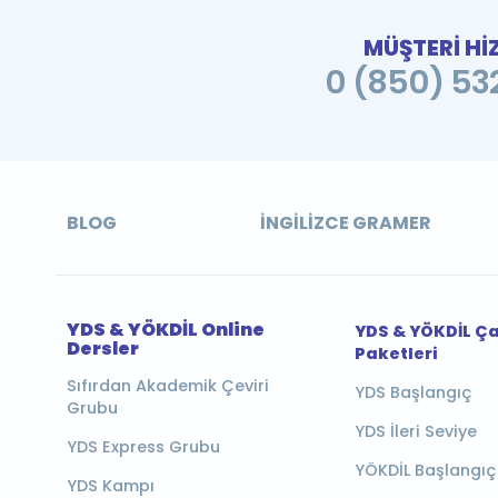
MÜŞTERİ Hİ
0 (850) 532
BLOG
İNGILIZCE GRAMER
YDS & YÖKDİL Online
YDS & YÖKDİL Ç
Dersler
Paketleri
Sıfırdan Akademik Çeviri
YDS Başlangıç
Grubu
YDS İleri Seviye
YDS Express Grubu
YÖKDİL Başlangıç
YDS Kampı