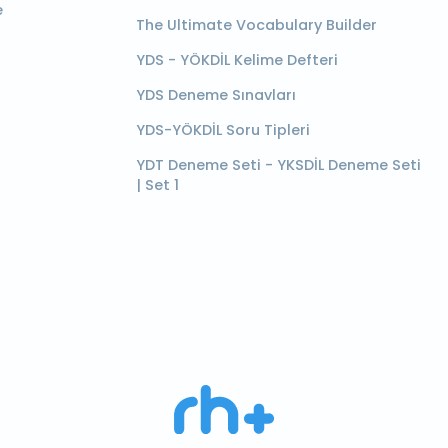
e
The Ultimate Vocabulary Builder
YDS - YÖKDİL Kelime Defteri
YDS Deneme Sınavları
YDS-YÖKDİL Soru Tipleri
YDT Deneme Seti - YKSDİL Deneme Seti
| Set 1