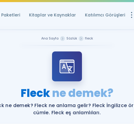
Paketleri
Kitaplar ve Kaynaklar
Katılımcı Görüşleri
Ücretsiz Kayna
Ana Sayfa
Sözlük
fleck
YDS ve YÖKDİL içi
Sözlük
İngilizce Sınavları
Puan Hesapla
Fleck
ne demek?
YDS ve YÖKDİL P
Remz
Rehberlik Aracı
ck ne demek? Fleck ne anlama gelir? Fleck İngilizce ö
YDS ve YÖKDİL'e H
cümle. Fleck eş anlamlıları.
ÖSYM Sınav Ta
Tüm ÖSYM Sınavl