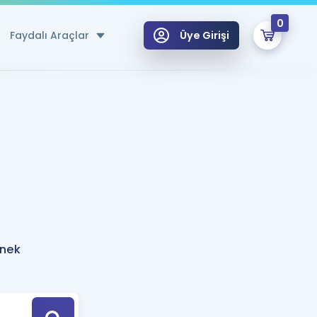
0
Faydalı Araçlar
Üye Girişi
klar
n Ücretsiz Kaynaklar
 için Özel Sözlük
Sepetin Şu An Boş.
ma
uan Hesaplama Aracı
i Hoca ile seni sınava hazırlayacak onlarca eğitim seni bekliyor!
Şifremi Hatırlamıyorum
GİRİŞ YAP
rnek
azırlananlar için Öneriler
kvimi
ÜYE DEĞİLİM
arı Tek Takvimde