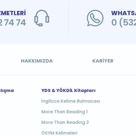
ZMETLERİ
WHATSA
 74 74
0 (53
HAKKIMIZDA
KARIYER
alışma
YDS & YÖKDİL Kitapları
İngilizce Kelime Bulmacası
More Than Reading 1
More Than Reading 2
ÖSYM Kelimeleri