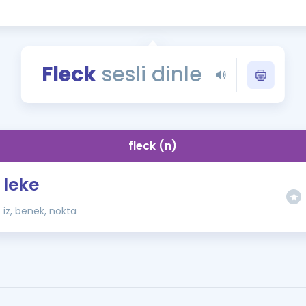
Kampanyalar
Eğitim ve Kitaplar
Blog
Fleck
sesli dinle
YDS - YÖKDİL Tüm S
İngilizce Gram
İngilizce Gramer
fleck (n)
leke
iz, benek, nokta