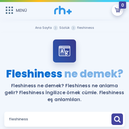
0
MENÜ
MENÜ
Üye Girişi
Ana Sayfa
Sözlük
fleshiness
Online Dersler
Sepetin Şu An Boş.
Çalışma Paketleri
Remzi Hoca ile seni sınava hazırlayacak onlarca eğitim seni
bekliyor!
Kitaplar ve Kaynaklar
GİRİŞ YAP
Fleshiness
ne demek?
Katılımcı Görüşleri
Şifremi Hatırlamıyorum
Fleshiness ne demek? Fleshiness ne anlama
gelir? Fleshiness İngilizce örnek cümle. Fleshiness
ÜYE DEĞİLİM
Faydalı Araçlar
eş anlamlıları.
Ücretsiz Kaynaklar
Blog
İngilizce Gramer
Hakkımızda
Kariyer
Sözlük
Soru & Cevap
İletişim