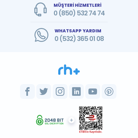
MÜŞTERİ HİZMETLERİ
0 (850) 532 74 74
WHATSAPP YARDIM
0 (532) 365 01 08