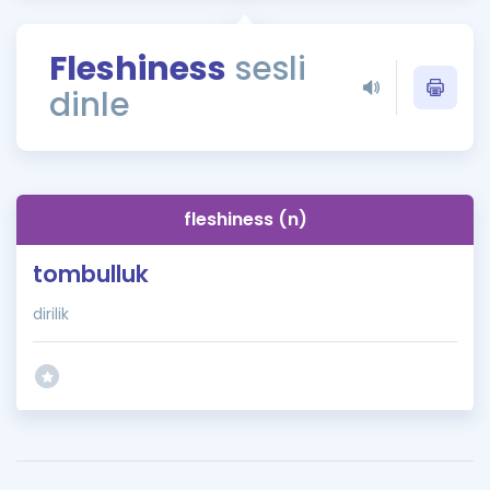
Puan Hesaplama
Fleshiness
sesli
Rehberlik Aracı
dinle
ÖSYM Sınav Takvimi
Kampanyalar
Blog
fleshiness (n)
İngilizce Gramer
tombulluk
dirilik