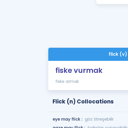
flick (v)
fiske vurmak
fiske atmak
Flick (n) Collocations
eye may flick :
göz titreşebilir
gaze may flick :
bakışlar oynayabilir