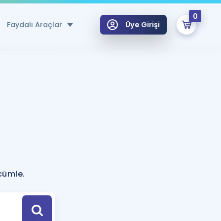
0
Faydalı Araçlar
Üye Girişi
klar
n Ücretsiz Kaynaklar
 için Özel Sözlük
Sepetin Şu An Boş.
ma
uan Hesaplama Aracı
i Hoca ile seni sınava hazırlayacak onlarca eğitim seni bekliyor!
Şifremi Hatırlamıyorum
GİRİŞ YAP
 cümle.
azırlananlar için Öneriler
kvimi
ÜYE DEĞİLİM
arı Tek Takvimde