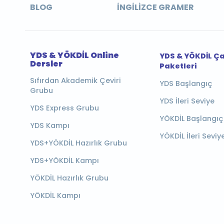
BLOG
İNGILIZCE GRAMER
YDS & YÖKDİL Online
YDS & YÖKDİL Ç
Dersler
Paketleri
Sıfırdan Akademik Çeviri
YDS Başlangıç
Grubu
YDS İleri Seviye
YDS Express Grubu
YÖKDİL Başlangıç
YDS Kampı
YÖKDİL İleri Seviy
YDS+YÖKDİL Hazırlık Grubu
YDS+YÖKDİL Kampı
YÖKDİL Hazırlık Grubu
YÖKDİL Kampı