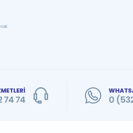
rmak
ZMETLERİ
WHATSA
 74 74
0 (53