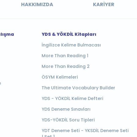
HAKKIMIZDA
KARIYER
alışma
YDS & YÖKDİL Kitapları
İngilizce Kelime Bulmacası
More Than Reading 1
More Than Reading 2
ÖSYM Kelimeleri
e
The Ultimate Vocabulary Builder
YDS - YÖKDİL Kelime Defteri
YDS Deneme Sınavları
YDS-YÖKDİL Soru Tipleri
YDT Deneme Seti - YKSDİL Deneme Seti
| Set 1