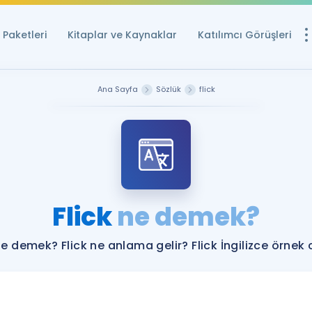
Paketleri
Kitaplar ve Kaynaklar
Katılımcı Görüşleri
Ücretsiz Kayna
Ana Sayfa
Sözlük
flick
YDS ve YÖKDİL içi
Sözlük
İngilizce Sınavları
Puan Hesapla
Flick
ne demek?
YDS ve YÖKDİL P
Remz
Rehberlik Aracı
ne demek? Flick ne anlama gelir? Flick İngilizce örnek
YDS ve YÖKDİL'e H
ÖSYM Sınav Ta
Tüm ÖSYM Sınavl