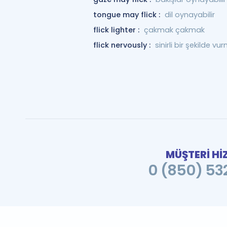
tongue may flick :
dil oynayabilir
flick lighter :
çakmak çakmak
flick nervously :
sinirli bir şekilde vu
MÜŞTERİ Hİ
0 (850) 532