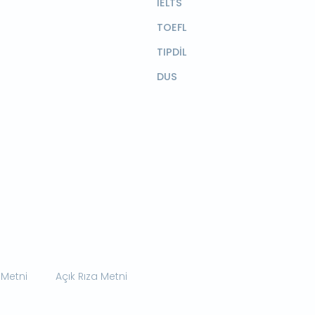
IELTS
TOEFL
TIPDİL
DUS
 Metni
Açık Rıza Metni