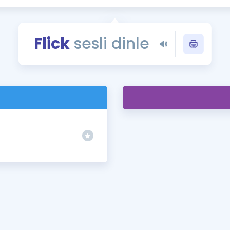
Kampanyalar
Eğitim ve Kitaplar
Flick
sesli dinle
Blog
YDS - YÖKDİL Tüm S
İngilizce Gram
İngilizce Gramer