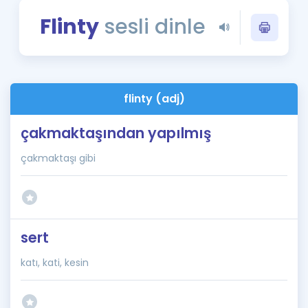
Puan Hesaplama
Flinty
sesli dinle
Rehberlik Aracı
ÖSYM Sınav Takvimi
flinty (adj)
Kampanyalar
çakmaktaşından yapılmış
Blog
çakmaktaşı gibi
İngilizce Gramer
sert
katı, kati, kesin