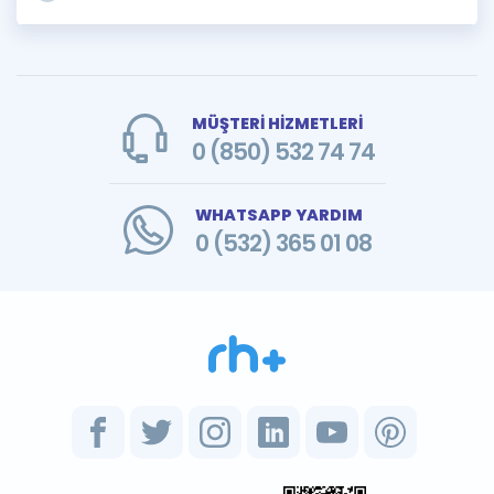
MÜŞTERİ HİZMETLERİ
0 (850) 532 74 74
WHATSAPP YARDIM
0 (532) 365 01 08