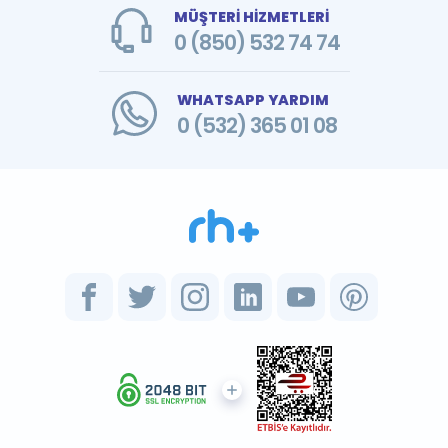
MÜŞTERİ HİZMETLERİ
0 (850) 532 74 74
WHATSAPP YARDIM
0 (532) 365 01 08