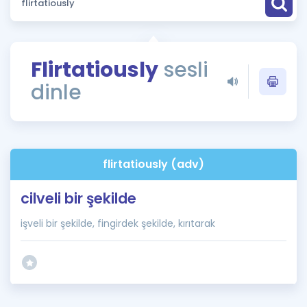
Puan Hesaplama
Rehberlik Aracı
Flirtatiously
sesli
ÖSYM Sınav Takvimi
dinle
Kampanyalar
Blog
flirtatiously (adv)
İngilizce Gramer
cilveli bir şekilde
işveli bir şekilde, fingirdek şekilde, kırıtarak