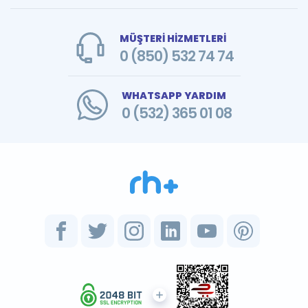
MÜŞTERİ HİZMETLERİ
0 (850) 532 74 74
WHATSAPP YARDIM
0 (532) 365 01 08