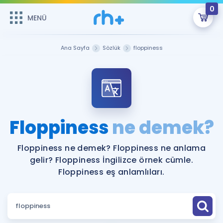
0
MENÜ
MENÜ
Üye Girişi
Ana Sayfa
Sözlük
floppiness
Online Dersler
Sepetin Şu An Boş.
Çalışma Paketleri
Remzi Hoca ile seni sınava hazırlayacak onlarca eğitim seni
bekliyor!
Kitaplar ve Kaynaklar
GİRİŞ YAP
Floppiness
ne demek?
Katılımcı Görüşleri
Şifremi Hatırlamıyorum
Floppiness ne demek? Floppiness ne anlama
gelir? Floppiness İngilizce örnek cümle.
ÜYE DEĞİLİM
Faydalı Araçlar
Floppiness eş anlamlıları.
Ücretsiz Kaynaklar
Blog
İngilizce Gramer
Hakkımızda
Kariyer
Sözlük
Soru & Cevap
İletişim