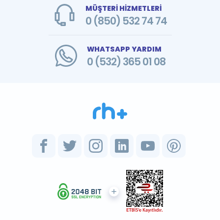
MÜŞTERİ HİZMETLERİ
0 (850) 532 74 74
WHATSAPP YARDIM
0 (532) 365 01 08