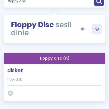
Puan Hesaplama
Rehberlik Aracı
Floppy Disc
sesli
ÖSYM Sınav Takvimi
dinle
Kampanyalar
Blog
floppy disc (n)
İngilizce Gramer
disket
flopi disk