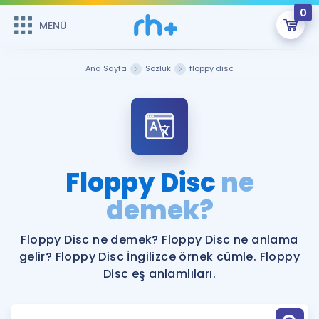
0
MENÜ
MENÜ
Üye Girişi
Ana Sayfa
Sözlük
floppy disc
Online Dersler
Sepetin Şu An Boş.
Çalışma Paketleri
Remzi Hoca ile seni sınava hazırlayacak onlarca eğitim seni
bekliyor!
Kitaplar ve Kaynaklar
GİRİŞ YAP
Floppy Disc
ne
Katılımcı Görüşleri
demek?
Şifremi Hatırlamıyorum
ÜYE DEĞİLİM
Faydalı Araçlar
Floppy Disc ne demek? Floppy Disc ne anlama
gelir? Floppy Disc İngilizce örnek cümle. Floppy
Ücretsiz Kaynaklar
Blog
İngilizce Gramer
Disc eş anlamlıları.
Hakkımızda
Kariyer
Sözlük
Soru & Cevap
İletişim